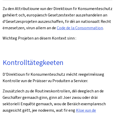
Zu den Attributioune vun der Direktioun fir Konsumenteschutz
gehéiert och, europäesch Gesetzestexter auszehandelen an
d’Gesetzesprojeten auszeschaffen, fir déi an nationaalt Recht
ëmzesetzen, virun allem an de
Code de la Consommation
.
Wichteg Projeten an dësem Kontext sinn :
Kontrolltätegkeeten
D'Direktioun fir Konsumenteschutz mécht reegelméisseg
Kontrolle vun de Präisser vu Produiten a Servicer.
Zousätzlech zu de Routineskontrollen, déi deeglech an de
Geschäfter gemaach ginn, ginn all Joer zwou oder dräi
sektoriell Enquêtë gemaach, wou de Beräich exemplaresch
ausgesicht gëtt, jee nodeems, wat fir eng
Kloe vun de