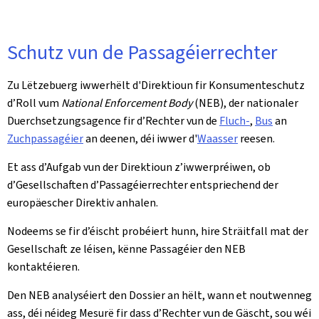
Schutz vun de Passagéierrechter
Zu Lëtzebuerg iwwerhëlt d'Direktioun fir Konsumenteschutz
d’Roll vum
National Enforcement Body
(NEB), der nationaler
Duerchsetzungsagence fir d’Rechter vun de
Fluch-
,
Bus
an
Zuchpassagéier
an deenen, déi iwwer d'
Waasser
reesen.
Et ass d’Aufgab vun der Direktioun z’iwwerpréiwen, ob
d’Gesellschaften d’Passagéierrechter entspriechend der
europäescher Direktiv anhalen.
Nodeems se fir d’éischt probéiert hunn, hire Sträitfall mat der
Gesellschaft ze léisen, kënne Passagéier den NEB
kontaktéieren.
Den NEB analyséiert den Dossier an hëlt, wann et noutwenneg
ass, déi néideg Mesurë fir dass d’Rechter vun de Gäscht, sou wéi