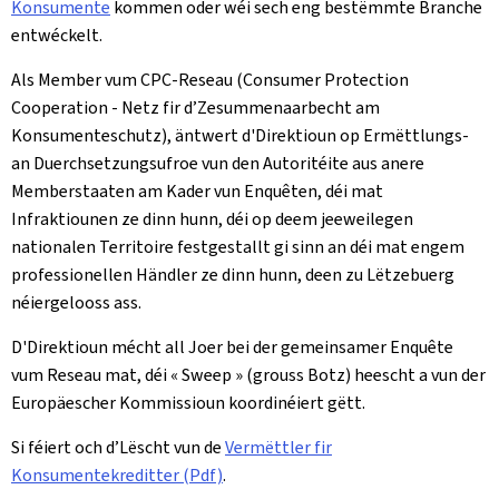
Konsumente
kommen oder wéi sech eng bestëmmte Branche
entwéckelt.
Als Member vum CPC-Reseau (Consumer Protection
Cooperation - Netz fir d’Zesummenaarbecht am
Konsumenteschutz), äntwert d'Direktioun op Ermëttlungs-
an Duerchsetzungsufroe vun den Autoritéite aus anere
Memberstaaten am Kader vun Enquêten, déi mat
Infraktiounen ze dinn hunn, déi op deem jeeweilegen
nationalen Territoire festgestallt gi sinn an déi mat engem
professionellen Händler ze dinn hunn, deen zu Lëtzebuerg
néiergelooss ass.
D'Direktioun mécht all Joer bei der gemeinsamer Enquête
vum Reseau mat, déi « Sweep » (grouss Botz) heescht a vun der
Europäescher Kommissioun koordinéiert gëtt.
Si féiert och d’Lëscht vun de
Vermëttler fir
Konsumentekreditter (Pdf)
.