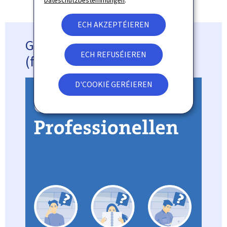
Dateschutzbestëmmungen
.
ECH AKZEPTÉIEREN
Guide fir de Professionellen
ECH REFUSÉIEREN
(franséisch)
D'COOKIË GERÉIEREN