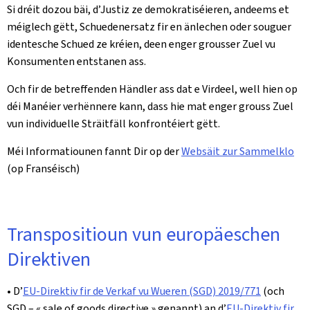
Si dréit dozou bäi, d’Justiz ze demokratiséieren, andeems et
méiglech gëtt, Schuedenersatz fir en änlechen oder souguer
identesche Schued ze kréien, deen enger grousser Zuel vu
Konsumenten entstanen ass.
Och fir de betreffenden Händler ass dat e Virdeel, well hien op
déi Manéier verhënnere kann, dass hie mat enger grouss Zuel
vun individuelle Sträitfäll konfrontéiert gëtt.
Méi Informatiounen fannt Dir op der
Websäit zur Sammelklo
(op Franséisch)
Transpositioun vun europäeschen
Direktiven
• D’
EU-Direktiv fir de Verkaf vu Wueren (SGD) 2019/771
(och
SGD – « sale of goods directive » genannt) an d’
EU-Direktiv fir