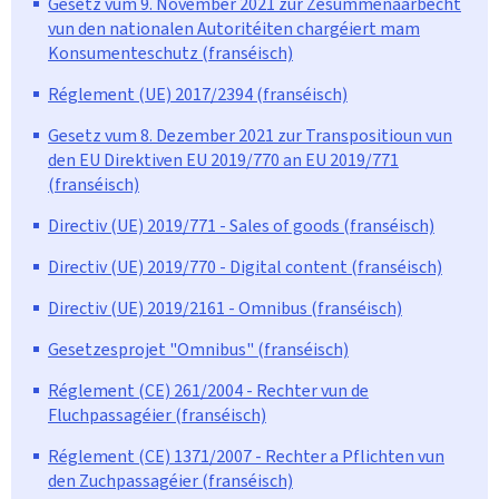
Gesetz vum 9. November 2021 zur Zesummenaarbecht
vun den nationalen Autoritéiten chargéiert mam
Konsumenteschutz (franséisch)
Réglement (UE) 2017/2394 (franséisch)
Gesetz vum 8. Dezember 2021 zur Transpositioun vun
den EU Direktiven EU 2019/770 an EU 2019/771
(franséisch)
Directiv (UE) 2019/771 - Sales of goods (franséisch)
Directiv (UE) 2019/770 - Digital content (franséisch)
Directiv (UE) 2019/2161 - Omnibus (franséisch)
Gesetzesprojet "Omnibus" (franséisch)
Réglement (CE) 261/2004 - Rechter vun de
Fluchpassagéier (franséisch)
Réglement (CE) 1371/2007 - Rechter a Pflichten vun
den Zuchpassagéier (franséisch)