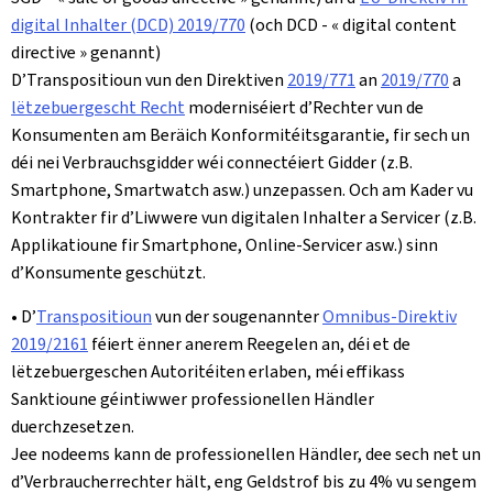
digital Inhalter (DCD) 2019/770
(och DCD - « digital content
directive » genannt)
D’Transpositioun vun den Direktiven
2019/771
an
2019/770
a
lëtzebuergescht Recht
moderniséiert d’Rechter vun de
Konsumenten am Beräich Konformitéitsgarantie, fir sech un
déi nei Verbrauchsgidder wéi connectéiert Gidder (z.B.
Smartphone, Smartwatch asw.) unzepassen. Och am Kader vu
Kontrakter fir d’Liwwere vun digitalen Inhalter a Servicer (z.B.
Applikatioune fir Smartphone, Online-Servicer asw.) sinn
d’Konsumente geschützt.
• D’
Transpositioun
vun der sougenannter
Omnibus-Direktiv
2019/2161
féiert ënner anerem Reegelen an, déi et de
lëtzebuergeschen Autoritéiten erlaben, méi effikass
Sanktioune géintiwwer professionellen Händler
duerchzesetzen.
Jee nodeems kann de professionellen Händler, dee sech net un
d’Verbraucherrechter hält, eng Geldstrof bis zu 4% vu sengem