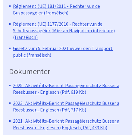
Réglement (UE) 181/2011 - Rechter vun de
Buspassagéier (franséisch)
Réglement (UE) 1177/2010 - Rechter vun de
Schëffspassagéier (Mier an Navigation intérieure)
(franséisch)
Gesetz vum 5. Februar 2021 iwwer den Transport
public (franséisch)
Dokumenter
2025 : Aktivitéits-Bericht Passagéierschutz Busser a
Reesbusser - Englesch (Pdf, 619 Kb)
2023 : Aktivitéits-Bericht Passagéierschutz Busser a
Reesbusser - Englesch (Pdf, 717 Kb)
2021 : Aktivitéits-Bericht Passagéierschutz Busser a
Reesbusser - Englesch (Englesch, Pdf, 433 Kb)