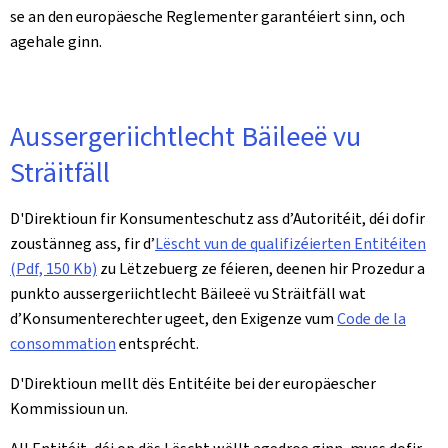
se an den europäesche Reglementer garantéiert sinn, och
agehale ginn.
Aussergeriichtlecht Bäileeë vu
Sträitfäll
D'Direktioun fir Konsumenteschutz ass d’Autoritéit, déi dofir
zoustänneg ass, fir d’
Lëscht vun de qualifizéierten Entitéiten
(Pdf, 150 Kb)
zu Lëtzebuerg ze féieren, deenen hir Prozedur a
punkto aussergeriichtlecht Bäileeë vu Sträitfäll wat
d’Konsumenterechter ugeet, den Exigenze vum
Code de la
consommation
entsprécht.
D'Direktioun mellt dës Entitéite bei der europäescher
Kommissioun un.