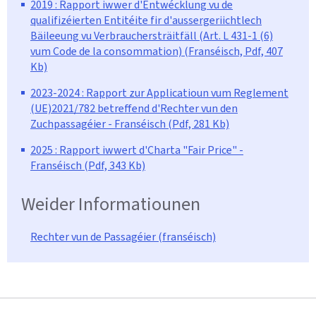
2019 : Rapport iwwer d'Entwécklung vu de
qualifizéierten Entitéite fir d'aussergeriichtlech
Bäileeung vu Verbrauchersträitfäll (Art. L 431-1 (6)
vum Code de la consommation) (Franséisch, Pdf, 407
Kb)
2023-2024 : Rapport zur Applicatioun vum Reglement
(UE)2021/782 betreffend d'Rechter vun den
Zuchpassagéier - Franséisch (Pdf, 281 Kb)
2025 : Rapport iwwert d'Charta "Fair Price" -
Franséisch (Pdf, 343 Kb)
Weider Informatiounen
Rechter vun de Passagéier (franséisch)