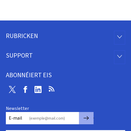
RUBRICKEN
Fousszeil
RUBRI
SUPPORT
SUPP
ABONNÉIERT EIS
Twitter
Facebook
Linkedin
RSS
Newsletter
🡒
E-mail