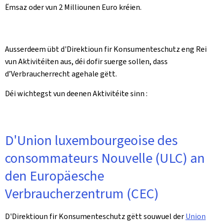
Ëmsaz oder vun 2 Milliounen Euro kréien.
Ausserdeem übt d'Direktioun fir Konsumenteschutz eng Rei
vun Aktivitéiten aus, déi dofir suerge sollen, dass
d’Verbraucherrecht agehale gëtt.
Déi wichtegst vun deenen Aktivitéite sinn :
D'Union luxembourgeoise des
consommateurs Nouvelle (ULC) an
den Europäesche
Verbraucherzentrum (CEC)
D'Direktioun fir Konsumenteschutz gëtt souwuel der
Union