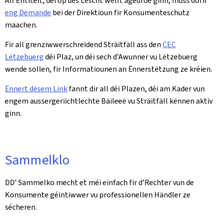
All Entitéit, déi op dës Lëscht wëllt agedroe ginn, muss dofir
eng Demande
bei der Direktioun fir Konsumenteschutz
maachen.
Fir all grenziwwerschreidend Sträitfäll ass den
CEC
Lëtzebuerg
déi Plaz, un déi sech d’Awunner vu Lëtzebuerg
wende sollen, fir Informatiounen an Ënnerstëtzung ze kréien.
Ënnert dësem Link
fannt dir all déi Plazen, déi am Kader vun
engem aussergeriichtlechte Bäileeë vu Sträitfäll kënnen aktiv
ginn.
Sammelklo
DD’ Sammelko mecht et méi einfach fir d’Rechter vun de
Konsumente géintiwwer vu professionellen Händler ze
sécheren.