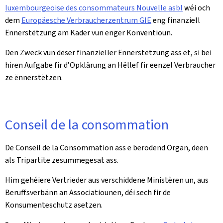
luxembourgeoise des consommateurs Nouvelle asbl
wéi och
dem
Europäesche Verbraucherzentrum GIE
eng finanziell
Ënnerstëtzung am Kader vun enger Konventioun.
Den Zweck vun dëser finanzieller Ënnerstëtzung ass et, si bei
hiren Aufgabe fir d’Opklärung an Hëllef fir eenzel Verbraucher
ze ënnerstëtzen.
Conseil de la consommation
De Conseil de la Consommation ass e berodend Organ, deen
als Tripartite zesummegesat ass.
Him gehéiere Vertrieder aus verschiddene Ministèren un, aus
Beruffsverbänn an Associatiounen, déi sech fir de
Konsumenteschutz asetzen.