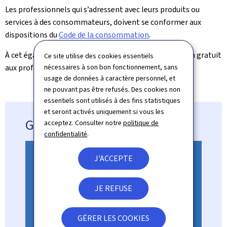
Les professionnels qui s’adressent avec leurs produits ou
services à des consommateurs, doivent se conformer aux
dispositions du
Code de la consommation
.
À cet égard, nous proposons du matériel d’information gratuit
Ce site utilise des cookies essentiels
aux professionnels pour leur faciliter cette tâche.
nécessaires à son bon fonctionnement, sans
usage de données à caractère personnel, et
ne pouvant pas être refusés. Des cookies non
essentiels sont utilisés à des fins statistiques
et seront activés uniquement si vous les
Guide pour le professionnel
acceptez. Consulter notre
politique de
confidentialité
.
J'ACCEPTE
JE REFUSE
GÉRER LES COOKIES