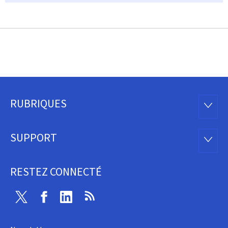
RUBRIQUES
Pied
RUBRI
de
SUPPORT
SUPP
page
RESTEZ CONNECTÉ
Twitter
Facebook
Linkedin
RSS