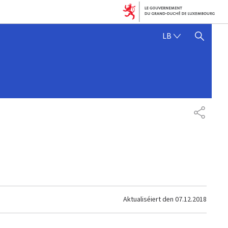
LËTZEBUERGE
LB
SHOW HIDE SEARCH
SHARE
Aktualiséiert den
07.12.2018