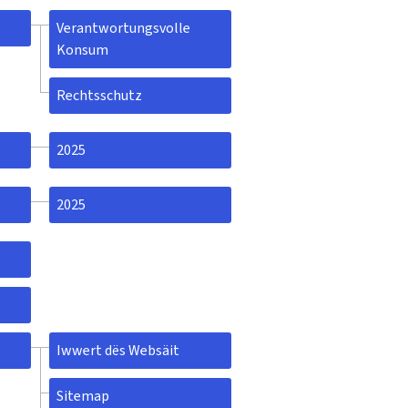
Verantwortungsvolle
Konsum
Rechtsschutz
2025
2025
Iwwert dës Websäit
Sitemap