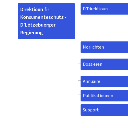
D'Direktioun
Direktioun fir
Konsumenteschutz -
D’Lëtzebuerger
Regierung
Noriichten
Dossieren
Annuaire
Publikatiounen
Support