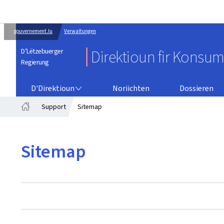
gouvernement.lu
Verwaltungen
D’Lëtzebuerger
Direktioun fir Konsu
Regierung
D'DIREKTIOUN
D'Direktioun
Noriichten
Dossieren
Support
Sitemap
Startsäit
Sitemap