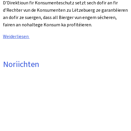
D'Direktioun fir Konsumenteschutz setzt sech dofir an fir
d’Rechter vun de Konsumenten zu Lëtzebuerg ze garantéieren
an dofir ze suergen, dass all Bierger vun engem sécheren,
fairen an nohaltege Konsum ka profitéieren.
Weiderliesen
Noriichten