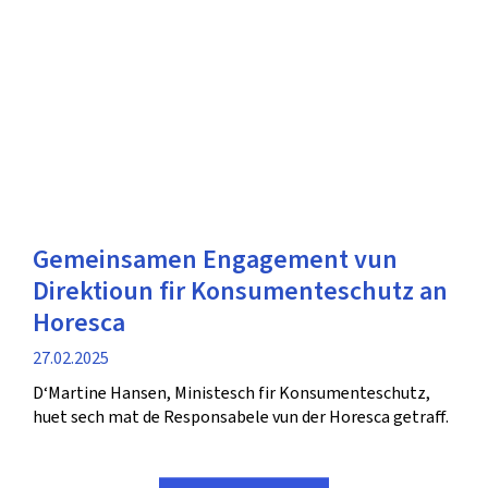
Gemeinsamen Engagement vun
Direktioun fir Konsumenteschutz an
Horesca
Verëffentlechungsdatum
27.02.2025
D‘Martine Hansen, Ministesch fir Konsumenteschutz,
huet sech mat de Responsabele vun der Horesca getraff.