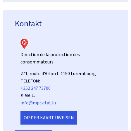
Kontakt
Direction de la protection des
consommateurs
ADRESS:
271, route d'Arlon
L-1150
Luxembourg
TELEFON:
+352 247 73700
E-MAIL:
info@mpc.etat.lu
OP DER KAART UWEISEN