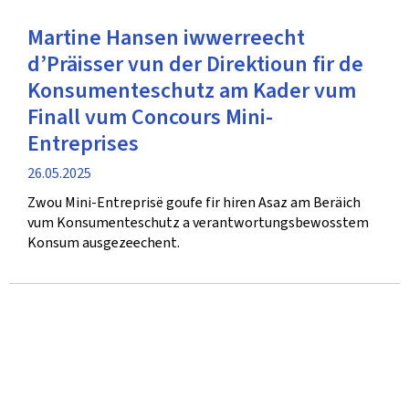
Martine Hansen iwwerreecht
d’Präisser vun der Direktioun fir de
Konsumenteschutz am Kader vum
Finall vum Concours Mini-
Entreprises
Verëffentlechungsdatum
26.05.2025
Zwou Mini-Entreprisë goufe fir hiren Asaz am Beräich
vum Konsumenteschutz a verantwortungsbewosstem
Konsum ausgezeechent.