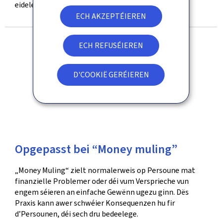
eidele Reklamverspriechen.
ECH AKZEPTÉIEREN
ECH REFUSÉIEREN
D'COOKIË GERÉIEREN
Opgepasst bei “Money muling”
„Money Muling“ zielt normalerweis op Persoune mat
finanzielle Problemer oder déi vum Versprieche vun
engem séieren an einfache Gewënn ugezu ginn. Dës
Praxis kann awer schwéier Konsequenzen hu fir
d’Persounen, déi sech dru bedeelege.