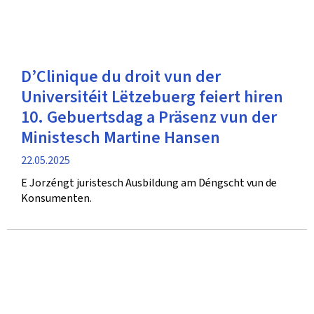
D’Clinique du droit vun der
Universitéit Lëtzebuerg feiert hiren
10. Gebuertsdag a Präsenz vun der
Ministesch Martine Hansen
Verëffentlechungsdatum
22.05.2025
E Jorzéngt juristesch Ausbildung am Déngscht vun de
Konsumenten.