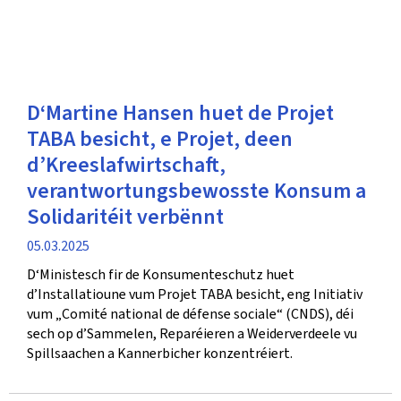
D‘Martine Hansen huet de Projet
TABA besicht, e Projet, deen
d’Kreeslafwirtschaft,
verantwortungsbewosste Konsum a
Solidaritéit verbënnt
Verëffentlechungsdatum
05.03.2025
D‘Ministesch fir de Konsumenteschutz huet
d’Installatioune vum Projet TABA besicht, eng Initiativ
vum „Comité national de défense sociale“ (CNDS), déi
sech op d’Sammelen, Reparéieren a Weiderverdeele vu
Spillsaachen a Kannerbicher konzentréiert.