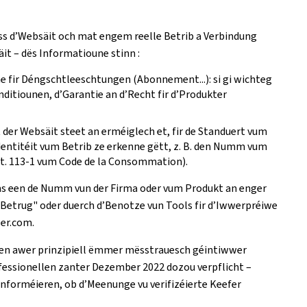
ss d’Websäit och mat engem reelle Betrib a Verbindung
äit – dës Informatioune stinn :
 fir Déngschtleeschtungen (Abonnement...): si gi wichteg
itiounen, d’Garantie an d’Recht fir d’Produkter
er Websäit steet an erméiglech et, fir de Standuert vum
Identitéit vum Betrib ze erkenne gëtt, z. B. den Numm vum
t. 113-1 vum Code de la Consommation).
ms een de Numm vun der Firma oder vum Produkt an enger
etrug" oder duerch d’Benotze vun Tools fir d’Iwwerpréiwe
ser.com.
een awer prinzipiell ëmmer mësstrauesch géintiwwer
Professionellen zanter Dezember 2022 dozou verpflicht –
forméieren, ob d’Meenunge vu verifizéierte Keefer