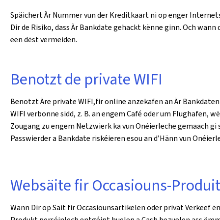
Späichert Är Nummer vun der Kreditkaart ni op enger Internets
Dir de Risiko, dass Är Bankdate gehackt kënne ginn. Och wann 
een dëst vermeiden.
Benotzt de private WIFI
Benotzt Äre private WIFI,fir online anzekafen an Är Bankdat
WIFI verbonne sidd, z. B. an engem Café oder um Flughafen, w
Zougang zu engem Netzwierk ka vun Onéierleche gemaach gi si
Passwierder a Bankdate riskéieren esou an d’Hänn vun Onéierl
Websäite fir Occasiouns-Produi
Wann Dir op Säit fir Occasiounsartikelen oder privat Verkeef ë
Produkt perséinlech entgéint huelen a Cash bezuelen ass ëmm