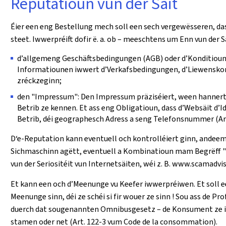
Reputatioun vun der Säit
Éier een eng Bestellung mech soll een sech vergewësseren, da
steet. Iwwerpréift dofir ë. a. ob – meeschtens um Enn vun der S
d’allgemeng Geschäftsbedingungen (AGB) oder d’Konditioune
Informatiounen iwwert d’Verkafsbedingungen, d’Liewenskond
zréckzeginn;
den "Impressum": Den Impressum präziséiert, ween hannert d
Betrib ze kennen. Et ass eng Obligatioun, dass d’Websäit d’
Betrib, déi geographesch Adress a seng Telefonsnummer (Ar
D‘e-Reputation kann eventuell och kontrolléiert ginn, andee
Sichmaschinn agëtt, eventuell a Kombinatioun mam Begrëff "B
vun der Seriositéit vun Internetsäiten, wéi z. B. www.scamadvi
Et kann een och d’Meenunge vu Keefer iwwerpréiwen. Et soll 
Meenunge sinn, déi ze schéi si fir wouer ze sinn ! Sou ass de 
duerch dat sougenannten Omnibusgesetz – de Konsument ze in
stamen oder net (Art. 122-3 vum Code de la consommation).