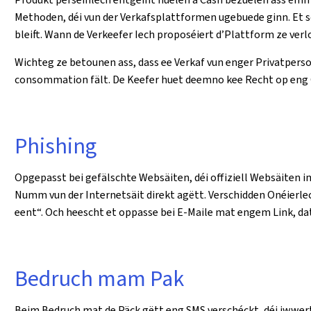
Methoden, déi vun der Verkafsplattformen ugebuede ginn. Et s
bleift. Wann de Verkeefer Iech proposéiert d’Plattform ze verl
Wichteg ze betounen ass, dass ee Verkaf vun enger Privatperso
consommation fält. De Keefer huet deemno kee Recht op eng 
Phishing
Opgepasst bei gefälschte Websäiten, déi offiziell Websäiten i
Numm vun der Internetsäit direkt agëtt. Verschidden Onéierle
eent“. Och heescht et oppasse bei E-Maile mat engem Link, dat
Bedruch mam Pak
Beim Bedruch mat de Päck gëtt eng SMS verschéckt, déi iwwert