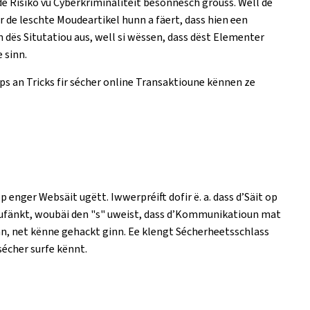
e Risiko vu Cyberkriminalitéit besonnesch grouss. Well de
r de leschte Moudeartikel hunn a fäert, dass hien een
n dës Situtatiou aus, well si wëssen, dass dëst Elementer
 sinn.
s an Tricks fir sécher online Transaktioune kënnen ze
enger Websäit ugëtt. Iwwerpréift dofir ë. a. dass d’Säit op
// ufänkt, woubäi den "s" uweist, dass d’Kommunikatioun mat
nn, net kënne gehackt ginn. Ee klengt Sécherheetsschlass
sécher surfe kënnt.