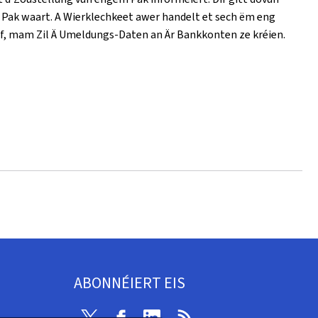
ee Pak waart. A Wierklechkeet awer handelt et sech ëm eng
uf, mam Zil Ä Umeldungs-Daten an Är Bankkonten ze kréien.
ABONNÉIERT EIS
Twitter
Facebook
Linkedin
RSS