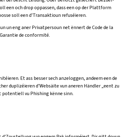
oll een och drop oppassen, dass een op der Plattform
oosse soll een d’Transaktioun refuséieren.
un un eng aner Privatpersoun net ënnert de Code de la
Garantie de conformité.
mitéieren. Et ass besser sech anzeloggen, andeem een de
cher duplizéieren d’Websäite vun aneren Händler „eent zu
 potentiell vu Phishing kënne sinn.
 d’Zoustellung vun engem Pak informéiert. Dir gitt dovun