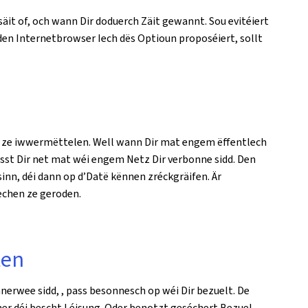
äit of, och wann Dir doduerch Zäit gewannt. Sou evitéiert
den Internetbrowser Iech dës Optioun proposéiert, sollt
en ze iwwermëttelen. Well wann Dir mat engem ëffentlech
ësst Dir net mat wéi engem Netz Dir verbonne sidd. Den
nn, déi dann op d’Datë kënnen zréckgräifen. Är
echen ze geroden.
ten
nnerwee sidd, , pass besonnesch op wéi Dir bezuelt. De
er déi bescht Léisung. Oder benotzt geséchert Bezuel-