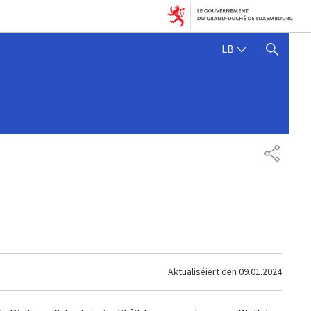
LËTZEBUERGE
LB
SHOW HIDE SEARCH
SHARE
Aktualiséiert den
09.01.2024