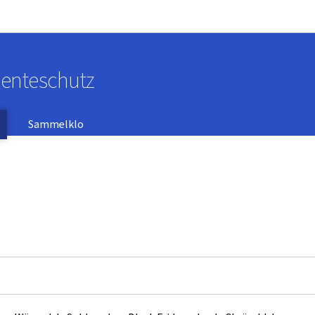
Bei den Haaptmenü goen
Bei den Inhalt goen
menteschutz
Sammelklo