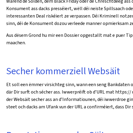
Wärend de Solden, dem Black Friday oder de Chrëschtdeeg ass d
Konsument ass dacks presséiert, wëll déi neiste Spillsaach ode
interessanten Deal riskéiert ze verpassen. Déi Kriminell notze
sinn, déi de Konsument dozou verleede manner opmierksam ze
Aus dësem Grond hu mir een Dossier opgestallt mat e puer Tipp
maachen.
Secher kommerziell Websäit
Et soll een ëmmer virsichteg sinn, wann een seng Bankdaten op 
där Dir surft och sécher ass. Iwwerpréift ob d’URL mat https:
der Websäit secher ass an d’Informatiounen, déi iwwerdroe gi
steet och dacks am Ufank vun der URL a confirméiert, dass Dir 