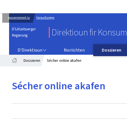
gouvernement.lu
Verwaltungen
D’Lëtzebuerger
Direktioun fir Konsu
Regierung
D'DIREKTIOUN
D'Direktioun
Noriichten
Dossieren
Dossieren
Sécher online akafen
Startsäit
Sécher online akafen