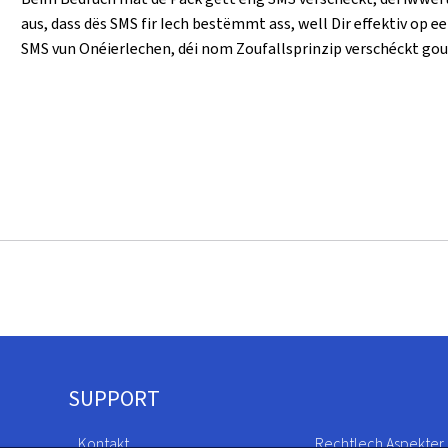
aus, dass dës SMS fir Iech bestëmmt ass, well Dir effektiv op 
SMS vun Onéierlechen, déi nom Zoufallsprinzip verschéckt go
SUPPORT
Kontakt
Rechtlech Aspekter