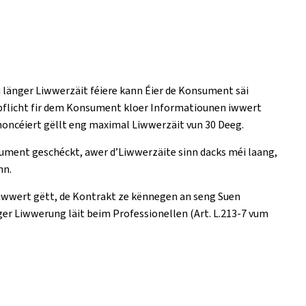
 länger Liwwerzäit féiere kann Éier de Konsument säi
rpflicht fir dem Konsument kloer Informatiounen iwwert
annoncéiert gëllt eng maximal Liwwerzäit vun 30 Deeg.
ument geschéckt, awer d’Liwwerzäite sinn dacks méi laang,
nn.
iwwert gëtt, de Kontrakt ze kënnegen an seng Suen
er Liwwerung läit beim Professionellen (Art. L.213-7 vum