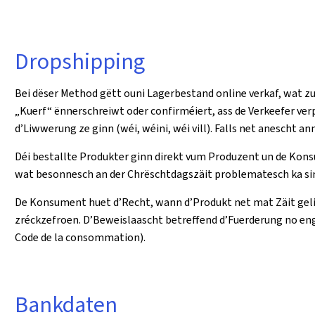
Dropshipping
Bei dëser Method gëtt ouni Lagerbestand online verkaf, wat zu
„Kuerf“ ënnerschreiwt oder confirméiert, ass de Verkeefer ve
d’Liwwerung ze ginn (wéi, wéini, wéi vill). Falls net anescht 
Déi bestallte Produkter ginn direkt vum Produzent un de Kons
wat besonnesch an der Chrëschtdagszäit problematesch ka si
De Konsument huet d’Recht, wann d’Produkt net mat Zäit gel
zréckzefroen. D’Beweislaascht betreffend d’Fuerderung no eng
Code de la consommation).
Bankdaten