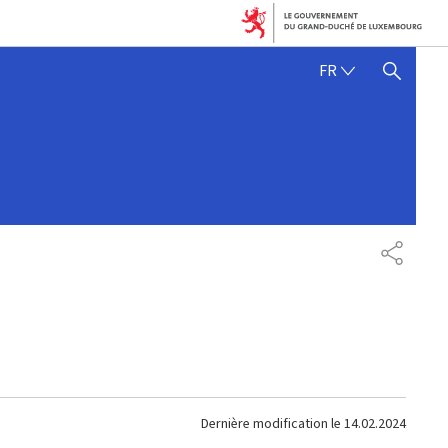
FRANÇAIS
FR
AFFICHER / MASQUER 
PARTAG
Dernière modification le
14.02.2024