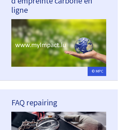
d'empreinte carbone en
ligne
© MPC
FAQ repairing