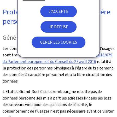
Protection des données à caractère
J'ACCEPTE
personnel
JE REFUSE
Généralités
GÉRER LES COOKIES
Les données à caractère personnel communiquées par l’usager
sont traitées en conformité avec le
Règlement (UE) 2016/679
du Parlement européen et du Conseil du 27 avril 2016
relatif à
la protection des personnes physiques à l'égard du traitement
des données à caractère personnel et à la libre circulation des
données.
L’Etat du Grand-Duché de Luxembourg ne récolte pas de
données personnelles mis à part les adresses IP dans les logs
des serveurs web pour des questions de sécurité, le
consentement de l’usager n’est pas nécessaire avant de visiter