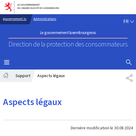
Aller au menu principal
Aller au contenu
FR
gouvernement.lu
Administrations
FR
Le gouvernement luxembourgeois
Direction de la protection
des consommateurs
AFFICHER
MENU
PRINCIPAL
Support
Aspects légaux
PA
Accueil
Aspects légaux
Dernière modification le
30.08.2024