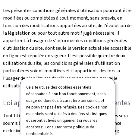
Les présentes conditions générales d'utilisation pourront être
modifiées ou complétées à tout moment, sans préavis, en
fonction des modifications apportées au site, de l'évolution de
la législation ou pour tout autre motif jugé nécessaire. Il
appartient à l’usager de s’informer des conditions générales
d'utilisation du site, dont seule la version actualisée accessible
en ligne est réputée en vigueur. Il est possible qu’entre deux
utilisations du site, les conditions générales d’utilisation
particulières soient modifiées et il appartient, dès lors, à
l’usager de bien lire ces dernières avant chaque nouvelle
utilisation.
Ce site utilise des cookies essentiels
nécessaires à son bon fonctionnement, sans
usage de données à caractère personnel, et
Loi applicable et juridictions compétentes
ne pouvant pas être refusés. Des cookies non
essentiels sont utilisés à des fins statistiques
Tout litige relatif à l'utilisation de ce site et ses Services sera
et seront activés uniquement si vous les
soumis à la loi luxembourgeoise et sera de la compétence
acceptez. Consulter notre
politique de
exclusive des juridictions du Grand-Duché de Luxembourg.
confidentialité
.