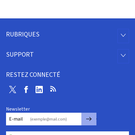
RUBRIQUES
Pied
RUBRI
de
SUPPORT
SUPP
page
RESTEZ CONNECTÉ
Twitter
Facebook
Linkedin
RSS
Newsletter
🡒
E-mail