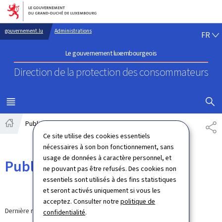
Aller au menu principal
Aller au contenu
FR
gouvernement.lu
Administrations
FR
Le gouvernement luxembourgeois
Direction de la protection
des consommateurs
AFFICHER
MENU
PRINCIPAL
Publications
PA
Accueil
Ce site utilise des cookies essentiels
nécessaires à son bon fonctionnement, sans
usage de données à caractère personnel, et
Publications
ne pouvant pas être refusés. Des cookies non
essentiels sont utilisés à des fins statistiques
et seront activés uniquement si vous les
acceptez. Consulter notre
politique de
Dernière modification le
05.03.2020
confidentialité
.