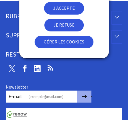
J'ACCEPTE
RUBRIQUES
Pied
RUBRI
JE REFUSE
de
SUPPORT
SUPP
page
GÉRER LES COOKIES
RESTEZ CONNECTÉ
Twitter
Facebook
Linkedin
RSS
Newsletter
🡒
E-mail