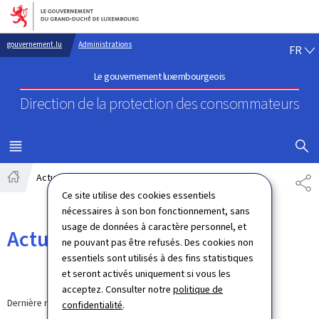
Aller au menu principal
Aller au contenu
FR
gouvernement.lu
Administrations
FR
Le gouvernement luxembourgeois
Direction de la protection
des consommateurs
AFFICHER
MENU
PRINCIPAL
Actualités
PA
Accueil
Ce site utilise des cookies essentiels
nécessaires à son bon fonctionnement, sans
usage de données à caractère personnel, et
Actualités
ne pouvant pas être refusés. Des cookies non
essentiels sont utilisés à des fins statistiques
et seront activés uniquement si vous les
acceptez. Consulter notre
politique de
Dernière modification le
12.09.2024
confidentialité
.