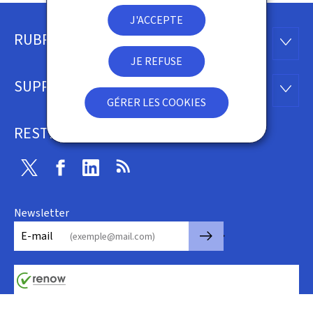
J'ACCEPTE
RUBRIQUES
Pied
RUBRI
JE REFUSE
de
SUPPORT
SUPP
page
GÉRER LES COOKIES
RESTEZ CONNECTÉ
Twitter
Facebook
Linkedin
RSS
Newsletter
🡒
E-mail