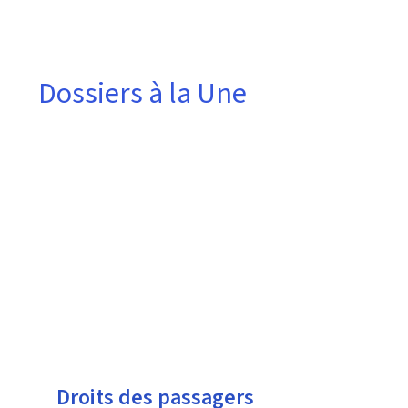
Dossiers à la Une
Dossiers
à
la
Une
Droits des passagers