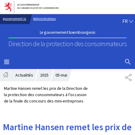
Aller au menu principal
Aller au contenu
FR
gouvernement.lu
Administrations
FR
Le gouvernement luxembourgeois
Direction de la protection
des consommateurs
AFFICHER
MENU
PRINCIPAL
Actualités
2025
05-mai
PA
Accueil
Martine Hansen remet les prix de la Direction de
la protection des consommateurs à l'occasion
de la finale du concours des mini-entreprises
Martine Hansen remet les prix de