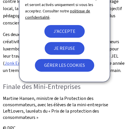
contre le gaspillage. Le projet se distingue par son ancrage
et seront activés uniquement si vous les
local, la réduction des distances de transport, et son objectif
acceptez. Consulter notre
politique de
pédagogique de sensibilisation à une consommation plus
confidentialité
.
consciente et éthique.
J'ACCEPTE
Ces deux projets illustrent avec brio l'engagement, la
créativité et la conscience sociale des jeunes entrepreneurs
JE REFUSE
luxembourgeois. Toutes nos félicitations aux lauréats pour
leur travail exemplaire, ainsi qu’aux organisateurs de la JEL
(
Jonk Entrepreneuren Luxembourg
), qui offrent chaque année
GÉRER LES COOKIES
un tremplin précieux aux initiatives responsables de demain.
Finale des Mini-Entreprises
Martine Hansen, ministre de la Protection des
consommateurs, avec les élèves de la mini-entreprise
LeftLovers, lauréats du « Prix de la protection des
consommateurs »
© DPC