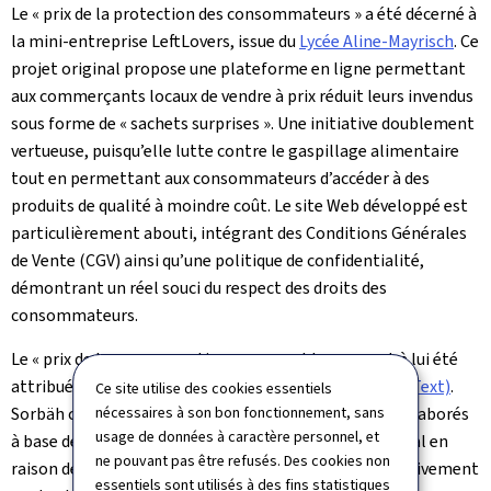
Le « prix de la protection des consommateurs » a été décerné à
la mini-entreprise LeftLovers, issue du
Lycée Aline-Mayrisch
. Ce
projet original propose une plateforme en ligne permettant
aux commerçants locaux de vendre à prix réduit leurs invendus
sous forme de « sachets surprises ». Une initiative doublement
vertueuse, puisqu’elle lutte contre le gaspillage alimentaire
tout en permettant aux consommateurs d’accéder à des
produits de qualité à moindre coût. Le site Web développé est
particulièrement abouti, intégrant des Conditions Générales
de Vente (CGV) ainsi qu’une politique de confidentialité,
démontrant un réel souci du respect des droits des
consommateurs.
Le « prix de la consommation responsable » a quant à lui été
attribué à Sorbäh, mini-entreprise du
Maacher Lycée (Text)
.
Ce site utilise des cookies essentiels
nécessaires à son bon fonctionnement, sans
Sorbäh commercialise trois sortes de sorbets végan élaborés
usage de données à caractère personnel, et
à base de fruits invendus - écartés du circuit commercial en
ne pouvant pas être refusés. Des cookies non
raison de défauts d’aspect - ce qui permet de lutter activement
essentiels sont utilisés à des fins statistiques