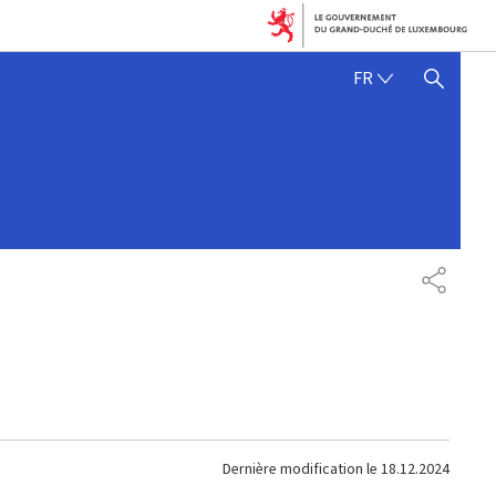
FRANÇAIS
FR
AFFICHER / MASQUER 
PARTAG
Dernière modification le
18.12.2024