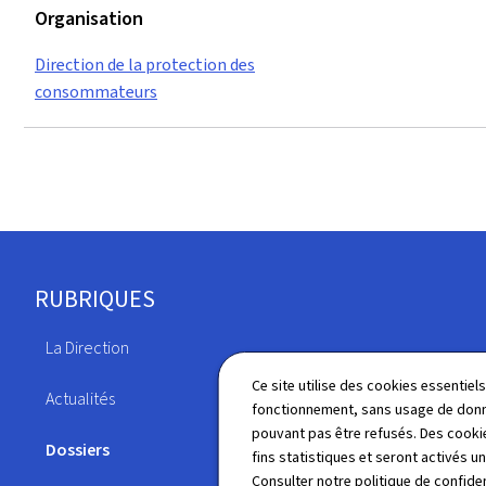
Organisation
Direction de la protection des
consommateurs
Pied
RUBRIQUES
de
La Direction
page
Publications
Ce site utilise des cookies essentie
Actualités
fonctionnement, sans usage de donné
Annuaire
pouvant pas être refusés. Des cookie
Dossiers
fins statistiques et seront activés u
Consulter notre
politique de confiden