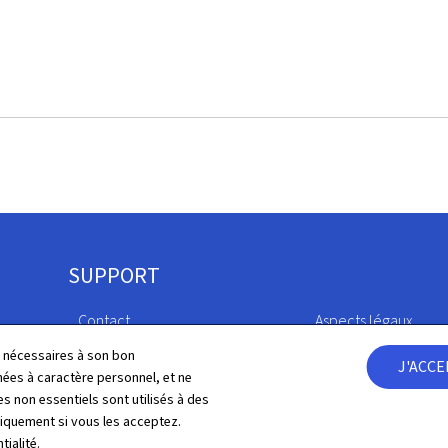
SUPPORT
Contact
Aspects légaux
ls nécessaires à son bon
J'ACC
Plan du site
Déclaration d'access
es à caractère personnel, et ne
s non essentiels sont utilisés à des
À propos du site
Gestion des cookies
niquement si vous les acceptez.
tialité
.