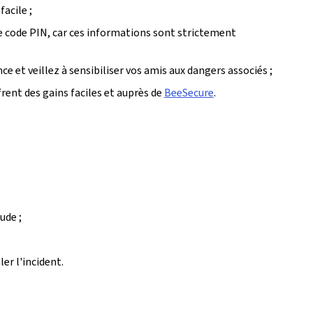
acile ;
e code PIN, car ces informations sont strictement
e et veillez à sensibiliser vos amis aux dangers associés ;
frent des gains faciles et auprès de
BeeSecure
.
ude ;
er l'incident.