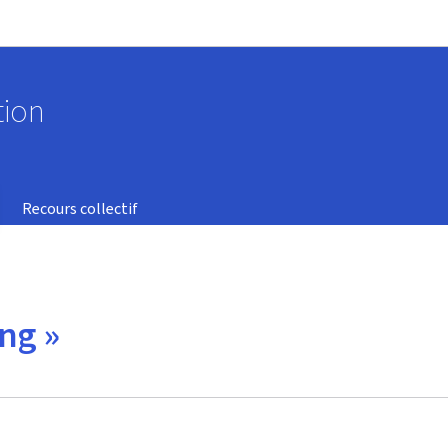
Aller au menu principal
Aller au contenu
tion
Recours collectif
ng »