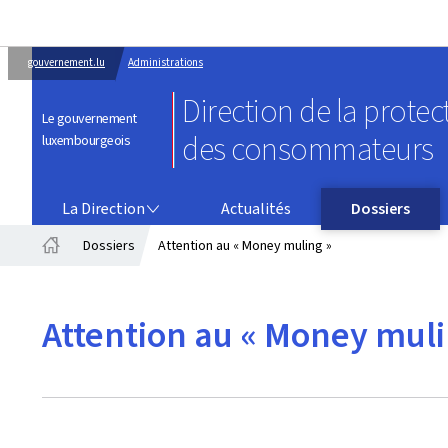
gouvernement.lu
Administrations
Direction de la protec
Le gouvernement
des consommateurs
luxembourgeois
LA DIRECTION
La Direction
Actualités
Dossiers
Dossiers
Attention au « Money muling »
Accueil
Attention au « Money muli