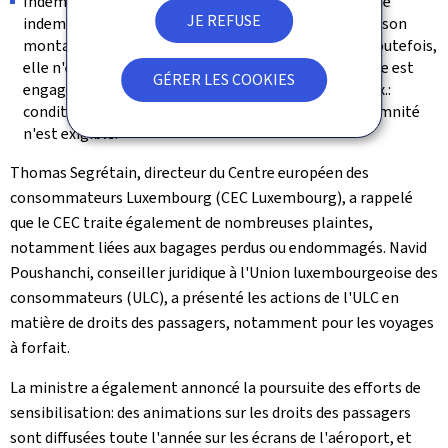
Indemnité: indépendamment du remboursement, une
JE REFUSE
indemnité peut être due en cas de retard significatif, son
montant variant en fonction de la distance du vol. Toutefois,
elle n'est due que si la responsabilité de la compagnie est
GÉRER LES COOKIES
engagée. En cas de circonstances exceptionnelles (ex.:
conditions météorologiques extrêmes), aucune indemnité
n'est exigible.
Thomas Segrétain, directeur du Centre européen des
consommateurs Luxembourg (CEC Luxembourg), a rappelé
que le CEC traite également de nombreuses plaintes,
notamment liées aux bagages perdus ou endommagés. Navid
Poushanchi, conseiller juridique à l'Union luxembourgeoise des
consommateurs (ULC), a présenté les actions de l'ULC en
matière de droits des passagers, notamment pour les voyages
à forfait.
La ministre a également annoncé la poursuite des efforts de
sensibilisation: des animations sur les droits des passagers
sont diffusées toute l'année sur les écrans de l'aéroport, et