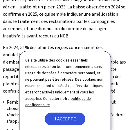
aérien – a atteint un pic en 2023. La baisse observée en 2024 se
confirme en 2025, ce qui semble indiquer une amélioration
dans le traitement des réclamations par les compagnies
aériennes, et une diminution du nombre de passagers
insatisfaits ayant recours au NEB.
En 2024, 51% des plaintes reçues concernaient des
annulations de vols, 45% des retards, et 4% des refus
Ce site utilise des cookies essentiels
d'embarquement. Dans 39% des cas, l'issue a été favorable aux
nécessaires à son bon fonctionnement, sans
passagers, contre 61% en faveur des transporteurs. Cette
usage de données à caractère personnel, et
répartition s'explique à la fois par une meilleure gestion des
ne pouvant pas être refusés. Des cookies non
plaintes par les compagnies aériennes et également par la
essentiels sont utilisés à des fins statistiques
confusion fréquente entre remboursement et indemnité:
et seront activés uniquement si vous les
acceptez. Consulter notre
politique de
Remboursement: en cas d'annulation, le passager peut
confidentialité
.
choisir entre le remboursement du billet ou un
réacheminement dans des conditions comparables. Ce droit
J'ACCEPTE
s'applique quelle que soit la cause de l'annulation.