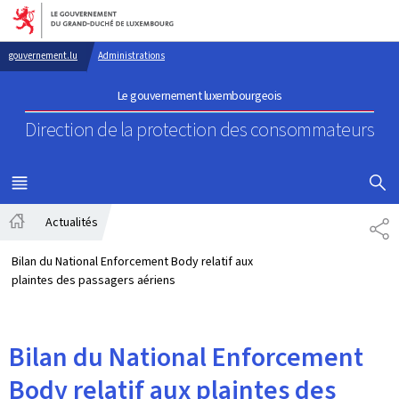
Aller au menu principal
Aller au contenu
gouvernement.lu
Administrations
Le gouvernement luxembourgeois
Direction de la protection
des consommateurs
AFFICHER
MENU
PRINCIPAL
Actualités
PA
Accueil
Bilan du National Enforcement Body relatif aux
plaintes des passagers aériens
Bilan du National Enforcement
Body relatif aux plaintes des