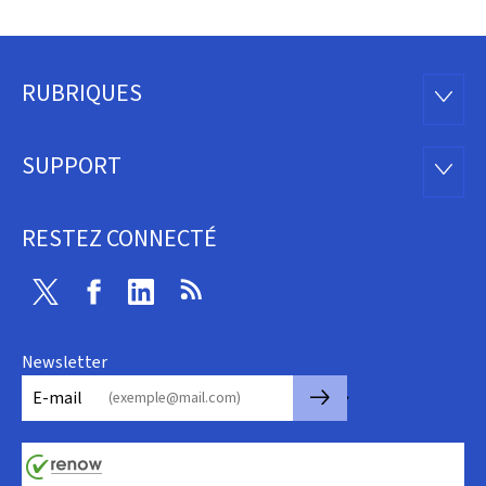
RUBRIQUES
Pied
RUBRI
de
SUPPORT
SUPP
page
RESTEZ CONNECTÉ
Twitter
Facebook
Linkedin
RSS
Newsletter
🡒
E-mail