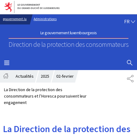
Aller au menu principal
Aller au contenu
FR
gouvernement.lu
Administrations
FR
Le gouvernement luxembourgeois
Direction de la protection
des consommateurs
AFFICHER
MENU
PRINCIPAL
Actualités
2025
02-fevrier
PA
Accueil
La Direction de la protection des
consommateurs et l’Horesca poursuivent leur
engagement
La Direction de la protection des