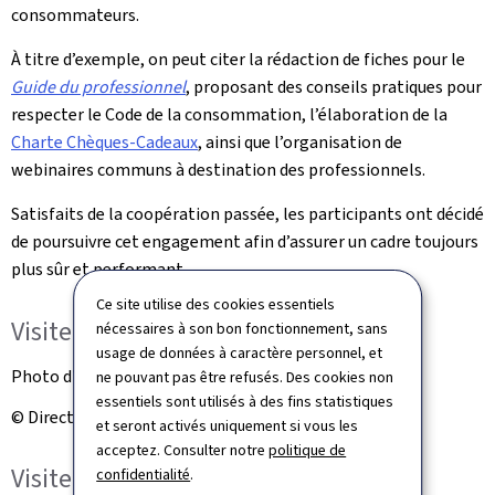
consommateurs.
À titre d’exemple, on peut citer la rédaction de fiches pour le
Guide du professionnel
, proposant des conseils pratiques pour
respecter le Code de la consommation, l’élaboration de la
Charte Chèques-Cadeaux
, ainsi que l’organisation de
webinaires communs à destination des professionnels.
Satisfaits de la coopération passée, les participants ont décidé
de poursuivre cet engagement afin d’assurer un cadre toujours
plus sûr et performant.
Ce site utilise des cookies essentiels
Visite Horesca
nécessaires à son bon fonctionnement, sans
usage de données à caractère personnel, et
Photo d'illustration
ne pouvant pas être refusés. Des cookies non
essentiels sont utilisés à des fins statistiques
© Direction de la protection des consommateurs
et seront activés uniquement si vous les
acceptez. Consulter notre
politique de
Visite Horesca
confidentialité
.