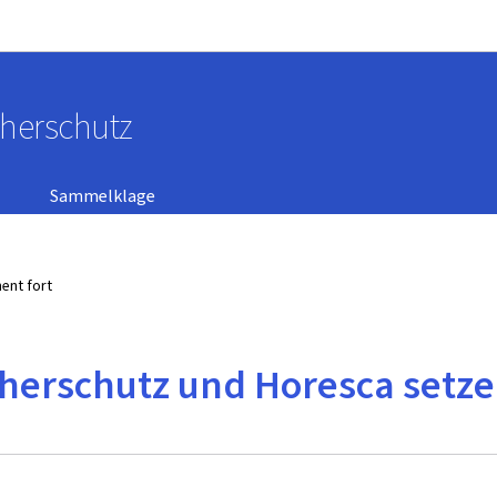
Zur Hauptnavigation
Zum Inhalt
cherschutz
Sammelklage
ent fort
cherschutz und Horesca setz