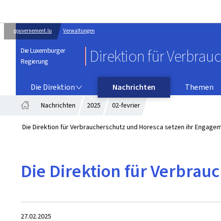
gouvernement.lu
Verwaltungen
Die Luxemburger
Direktion für Verbrau
Regierung
DIE DIREKTION
Die Direktion
Nachrichten
Themen
Nachrichten
2025
02-fevrier
Startseite
Die Direktion für Verbraucherschutz und Horesca setzen ihr Engagem
Die Direktion für Verbrau
Zum
27.02.2025