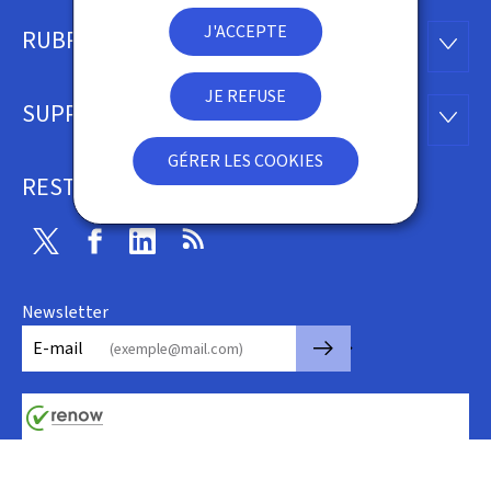
J'ACCEPTE
RUBRIQUES
Pied
RUBRI
de
JE REFUSE
SUPPORT
SUPP
page
GÉRER LES COOKIES
RESTEZ CONNECTÉ
Twitter
Facebook
Linkedin
RSS
Newsletter
🡒
E-mail