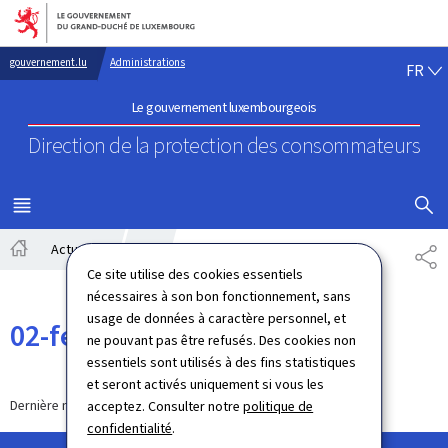
Aller au menu principal
Aller au contenu
FR
gouvernement.lu
Administrations
FR
Le gouvernement luxembourgeois
Direction de la protection
des consommateurs
AFFICHER
MENU
PRINCIPAL
Actualités
2025
02-fevrier
PA
Accueil
Ce site utilise des cookies essentiels
nécessaires à son bon fonctionnement, sans
usage de données à caractère personnel, et
02-fevrier
ne pouvant pas être refusés. Des cookies non
essentiels sont utilisés à des fins statistiques
et seront activés uniquement si vous les
Dernière modification le
09.02.2025
acceptez. Consulter notre
politique de
confidentialité
.