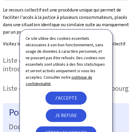
Le recours collectif est une procédure unique qui permet de
faciliter l'accès à la justice à plusieurs consommateurs, placés
dans une situation identique ou similaire suite au manquement
par un professionnel à ses obligations légales.
Ce site utilise des cookies essentiels
Visitez le
site dédié
pour en savoir plus sur le recours collectif.
nécessaires à son bon fonctionnement, sans
usage de données à caractère personnel, et
ne pouvant pas être refusés. Des cookies non
Liste des entités qualifiées, pouvant
essentiels sont utilisés à des fins statistiques
introduire un recours collectif
et seront activés uniquement si vous les
acceptez. Consulter notre
politique de
confidentialité
.
Liste des recours collectifs au Luxembourg
J'ACCEPTE
Pour en savoir plus
JE REFUSE
Documents