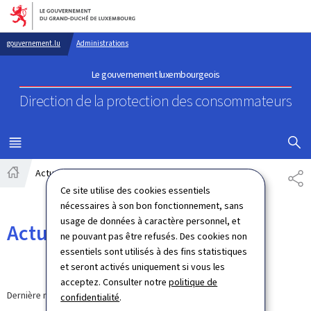
Aller au menu principal
Aller au contenu
gouvernement.lu
Administrations
Le gouvernement luxembourgeois
Direction de la protection
des consommateurs
AFFICHER
MENU
PRINCIPAL
Actualités
PA
Accueil
Ce site utilise des cookies essentiels
nécessaires à son bon fonctionnement, sans
usage de données à caractère personnel, et
Actualités
ne pouvant pas être refusés. Des cookies non
essentiels sont utilisés à des fins statistiques
et seront activés uniquement si vous les
acceptez. Consulter notre
politique de
Dernière modification le
12.09.2024
confidentialité
.