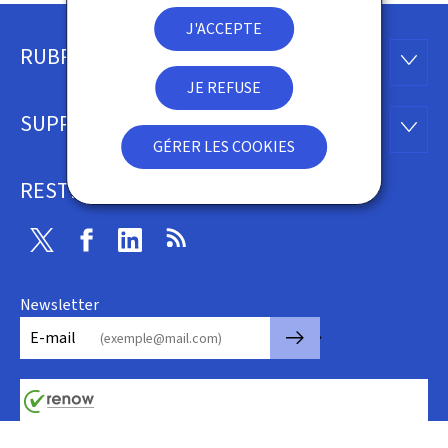
J'ACCEPTE
RUBRIQUES
Pied
RUBRI
JE REFUSE
de
SUPPORT
SUPP
page
GÉRER LES COOKIES
RESTEZ CONNECTÉ
Twitter
Facebook
Linkedin
RSS
Newsletter
🡒
E-mail