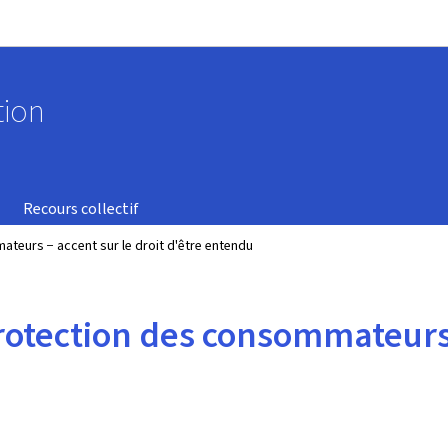
Aller au menu principal
Aller au contenu
tion
Recours collectif
teurs − accent sur le droit d'être entendu
otection des consommateurs −