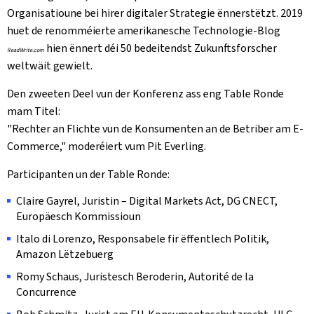
Organisatioune bei hirer digitaler Strategie ënnerstëtzt. 2019
huet de renomméierte amerikanesche Technologie-Blog
hien ënnert déi 50 bedeitendst Zukunftsforscher
ReadWrite.com
weltwäit gewielt.
Den zweeten Deel vun der Konferenz ass eng Table Ronde
mam Titel:
"Rechter an Flichte vun de Konsumenten an de Betriber am E-
Commerce," moderéiert vum Pit Everling.
Participanten un der Table Ronde:
Claire Gayrel, Juristin – Digital Markets Act, DG CNECT,
Europäesch Kommissioun
Italo di Lorenzo, Responsabele fir ëffentlech Politik,
Amazon Lëtzebuerg
Romy Schaus, Juristesch Beroderin, Autorité de la
Concurrence