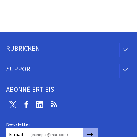
RUBRICKEN
Fousszeil
RUBRI
SUPPORT
SUPP
ABONNÉIERT EIS
Twitter
Facebook
Linkedin
RSS
Newsletter
🡒
E-mail