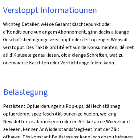
Verstoppt Informatiounen
Wichteg Detailer, wéi de Gesamtkäschtepunkt oder
d'Konditioune vun engem Abonnement, ginn dacks a laange
Geschäftsbedingunge verstoppt oder déif op enger Websäit
verstoppt. Dës Taktik profitéiert vun de Konsumenten, déi net
all d'Klausele genau liesen, oft a klenge Schrëften, wat zu
onerwaarte Käschten oder Verflichtunge féiere kann.
Belästegung
Persistent Opfuerderungen a Pop-ups, déi Iech stänneg
opfuerderen, spezifesch Aktiounen ze huelen, wéi eng
Newsletter ze abonnéieren oder en Artikel an de Wuerekuerf
ze leeën, kënnen Är Widderstandsfäegkeet mat der Zäit
ofbauen. Dës konstant Belästegung kann Iech dozou bréngen,