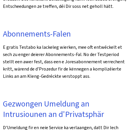
Entscheedungen ze treffen, déi Dir soss net geholl hätt.
Abonnements-Falen
E gratis Testabo ka lackeleg wierken, mee oft entwéckelt et
sech zu enger deierer Abonnements-Fal. No der Testperiod
stellt een awer fest, dass een e Joresabonnement verrechent
kritt, wärend de d’Prozedur fir de kënnegen a komplizéierte
Links an am Kleng-Gedréckte verstoppt ass.
Gezwongen Umeldung an
Intrusiounen an d'Privatsphär
D'Umeldung fir en neie Service ka verlaangen, datt Dir Iech