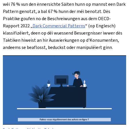
wéi 76 % vun den ënnersichte Säiten hunn op mannst een Dark
Pattern genotzt, a bal 67 % hunn der méi benotzt. Dës
Praktike goufen no de Beschreiwungen aus dem OECD-
Rapport 2022 „
Dark Commercial Patterns
“ (op Englesch)
klassifizéiert, deen op déi wuessend Besuergnisser iwwer dës
Taktiken hiweist an hir Auswierkungen op d'Konsumenten,
andeems se beaflosst, beduckst oder manipuléiert ginn.