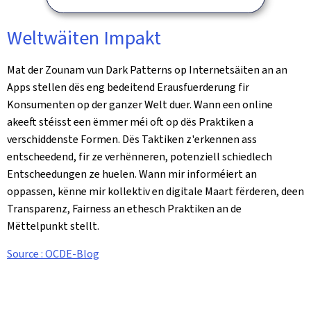
Weltwäiten Impakt
Mat der Zounam vun Dark Patterns op Internetsäiten an an
Apps stellen dës eng bedeitend Erausfuerderung fir
Konsumenten op der ganzer Welt duer. Wann een online
akeeft stéisst een ëmmer méi oft op dës Praktiken a
verschiddenste Formen. Dës Taktiken z'erkennen ass
entscheedend, fir ze verhënneren, potenziell schiedlech
Entscheedungen ze huelen. Wann mir informéiert an
oppassen, kënne mir kollektiv en digitale Maart fërderen, deen
Transparenz, Fairness an ethesch Praktiken an de
Mëttelpunkt stellt.
Source : OCDE-Blog