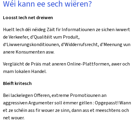
Wéi kann ee sech wiëren?
Loosst Iech net dreiwen
Huelt Iech déi néideg Zäit fir Informatiounen ze sichen iwwert
de Verkeefer, d’Qualitéit vum Produit,
d‘Liwwerungskonditiounen, d’Widderrufsrecht, d’Meenung vun
anere Konsumenten asw.
Vergläicht de Präis mat aneren Online-Plattformen, awer och
mam lokalen Handel.
Bleift kritesch
Bei lackelegen Offeren, extreme Promotiounen an
aggressiven Argumenter soll ëmmer gëllen : Opgepasst! Wann
et ze schéin ass fir wouer ze sinn, dann ass et meeschtens och
net wouer.