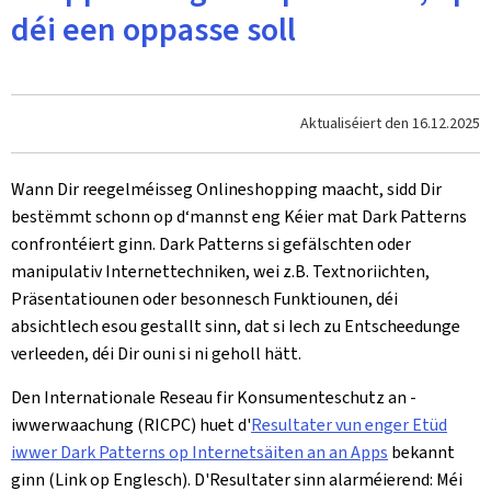
déi een oppasse soll
Aktualiséiert den
16.12.2025
Wann Dir reegelméisseg Onlineshopping maacht, sidd Dir
bestëmmt schonn op d‘mannst eng Kéier mat Dark Patterns
confrontéiert ginn. Dark Patterns si gefälschten oder
manipulativ Internettechniken, wei z.B. Textnoriichten,
Präsentatiounen oder besonnesch Funktiounen, déi
absichtlech esou gestallt sinn, dat si Iech zu Entscheedunge
verleeden, déi Dir ouni si ni geholl hätt.
Den Internationale Reseau fir Konsumenteschutz an -
iwwerwaachung (RICPC) huet d'
Resultater vun enger Etüd
iwwer Dark Patterns op Internetsäiten an an Apps
bekannt
ginn (Link op Englesch). D'Resultater sinn alarméierend: Méi