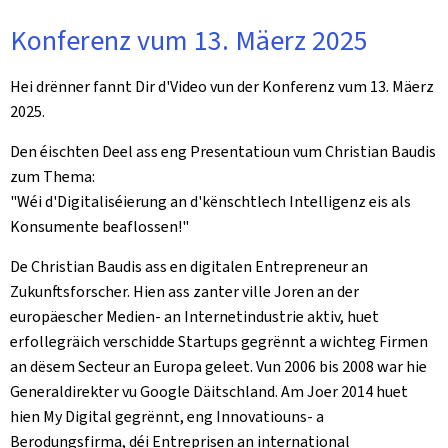
Konferenz vum 13. Mäerz 2025
Hei drënner fannt Dir d'Video vun der Konferenz vum 13. Mäerz
2025.
Den éischten Deel ass eng Presentatioun vum Christian Baudis
zum Thema:
"Wéi d'Digitaliséierung an d'kënschtlech Intelligenz eis als
Konsumente beaflossen!"
De Christian Baudis ass en digitalen Entrepreneur an
Zukunftsforscher. Hien ass zanter ville Joren an der
europäescher Medien- an Internetindustrie aktiv, huet
erfollegräich verschidde Startups gegrënnt a wichteg Firmen
an dësem Secteur an Europa geleet. Vun 2006 bis 2008 war hie
Generaldirekter vu Google Däitschland. Am Joer 2014 huet
hien My Digital gegrënnt, eng Innovatiouns- a
Berodungsfirma, déi Entreprisen an international