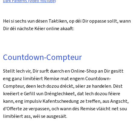
Dark Patterns (Vidéo YouTube)
Hei si sechs vun dësen Taktiken, op déi Dir oppasse sollt, wann
Dir déi nächste Kéier online akaaft:
Countdown-Compteur
Stellt Iech vir, Dir surft duerch en Online-Shop an Dir gesitt
eng ganz limitéiert Remise mat engem Countdown-
Compteur, deen Iech dozou dréckt, séier ze handelen. Dëst
kreéiert e Gefill vun Drénglechkeet, dat Iech dozou féiere
kann, eng impulsiv Kafentscheedung ze treffen, aus Angscht,
d'Offerte ze verpassen, och wann dës Remise vläicht net sou
limitéiert ass, wéi se ausgesäit.