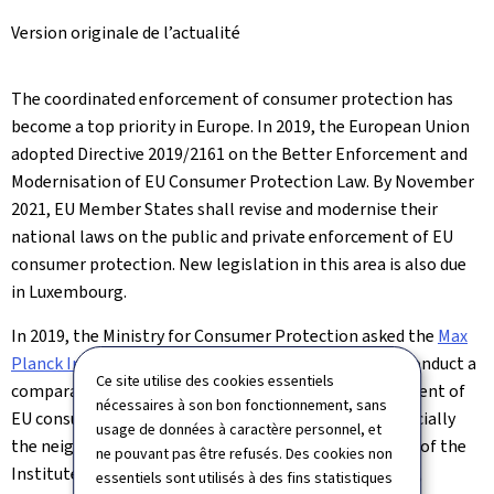
Version originale de l’actualité
The coordinated enforcement of consumer protection has
become a top priority in Europe. In 2019, the European Union
adopted Directive 2019/2161 on the Better Enforcement and
Modernisation of EU Consumer Protection Law. By November
2021, EU Member States shall revise and modernise their
national laws on the public and private enforcement of EU
consumer protection. New legislation in this area is also due
in Luxembourg.
In 2019, the Ministry for Consumer Protection asked the
Max
Planck Institute Luxembourg for Procedural Law
to conduct a
Ce site utilise des cookies essentiels
comparative study on the private and public enforcement of
nécessaires à son bon fonctionnement, sans
EU consumer law in different EU Member States, especially
usage de données à caractère personnel, et
the neighbour States of the Grand Duchy. Researchers of the
ne pouvant pas être refusés. Des cookies non
Institute elaborated a Study covering France, Belgium,
essentiels sont utilisés à des fins statistiques