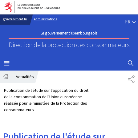
Aller au menu principal
Aller au contenu
FR
gouvernement.lu
Administrations
FR
Le gouvernement luxembourgeois
Direction de la protection
des consommateurs
AFFICHER
MENU
PRINCIPAL
Actualités
PA
Accueil
Publication de l'étude sur l'application du droit
de la consommation de l'Union européenne
réalisée pour le ministère de la Protection des
consommateurs
Publication de l'étude sur