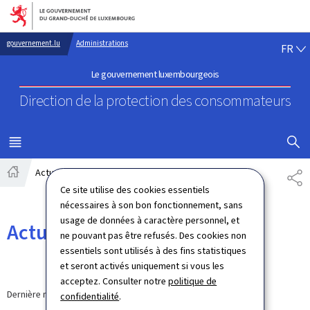
Aller au menu principal
Aller au contenu
FR
gouvernement.lu
Administrations
FR
Le gouvernement luxembourgeois
Direction de la protection
des consommateurs
AFFICHER
MENU
PRINCIPAL
Actualités
PA
Accueil
Ce site utilise des cookies essentiels
nécessaires à son bon fonctionnement, sans
usage de données à caractère personnel, et
Actualités
ne pouvant pas être refusés. Des cookies non
essentiels sont utilisés à des fins statistiques
et seront activés uniquement si vous les
acceptez. Consulter notre
politique de
Dernière modification le
12.09.2024
confidentialité
.