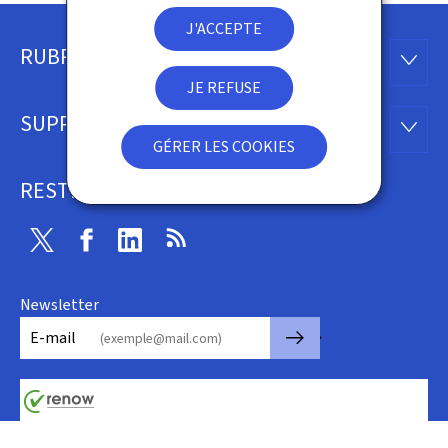
J'ACCEPTE
RUBRIQUES
Pied
RUBRI
JE REFUSE
de
SUPPORT
SUPP
page
GÉRER LES COOKIES
RESTEZ CONNECTÉ
Twitter
Facebook
Linkedin
RSS
Newsletter
🡒
E-mail