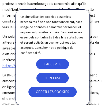
professionnels luxembourgeois concernés afin qu'ils
modifient leurs pratiques commerciales. Par ailleurs, elle
informera les autorités des autres pays si un problème est
Ce site utilise des cookies essentiels
constaté pour un professionnel étranger qui vend au, ou livre
nécessaires à son bon fonctionnement, sans
vers le Luxembourg.
usage de données à caractère personnel, et
ne pouvant pas être refusés. Des cookies non
Un webinaire destiné aux professionnels intéressés sera par
essentiels sont utilisés à des fins statistiques
ailleurs organisé le 29 avril, afin de présenter les constats du
et seront activés uniquement si vous les
acceptez. Consulter notre
politique de
sweep
et de rappeler les bonnes pratiques en matière
confidentialité
.
d'affichage des prix et des promotions. Les professionnels
intéressés pourront s'inscrire sous le lien suivant:
J'ACCEPTE
https://arcg.is/1i1Gvj2
.
La DPC rappelle que tous les professionnels qui s'adressent
JE REFUSE
aux consommateurs, que ce soit en commerce stationnaire ou
en ligne, doivent respecter les dispositions du Code de la
GÉRER LES COOKIES
consommation. Pour les accompagner dans ces obligations,
elle met gratuitement à leur disposition du matériel
d'information, dont le "Guide pour le professionnel". Celui-ci