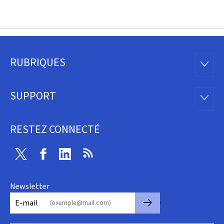
RUBRIQUES
Pied
RUBRI
de
SUPPORT
SUPP
page
RESTEZ CONNECTÉ
Twitter
Facebook
Linkedin
RSS
Newsletter
🡒
E-mail