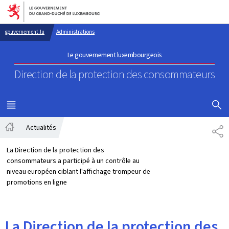
Aller au menu principal
Aller au contenu
gouvernement.lu
Administrations
Le gouvernement luxembourgeois
Direction de la protection
des consommateurs
AFFICHER
MENU
PRINCIPAL
Actualités
PA
Accueil
La Direction de la protection des
consommateurs a participé à un contrôle au
niveau européen ciblant l'affichage trompeur de
promotions en ligne
La Direction de la protection des