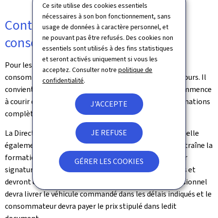
Ce site utilise des cookies essentiels
nécessaires à son bon fonctionnement, sans
Contrats de crédit à la
usage de données à caractère personnel, et
ne pouvant pas être refusés. Des cookies non
consommation
essentiels sont utilisés à des fins statistiques
et seront activés uniquement si vous les
Pour les contrats de crédit à la consommation, le
acceptez. Consulter notre
politique de
consommateur dispose d'un droit de rétraction de 14 jours. Il
confidentialité
.
convient de préciser que ce délai de rétractation ne commence
à courir que lorsque le consommateur a reçu des informations
J'ACCEPTE
complètes et précises.
JE REFUSE
La Direction de la protection des consommateurs rappelle
également que la signature d'un bon de commande entraîne la
formation d'un contrat avec le professionnel. Avec leur
GÉRER LES COOKIES
signature, les deux parties sont valablement engagées et
devront exécuter le contrat, c'est-à-dire que le professionnel
devra livrer le véhicule commandé dans les délais indiqués et le
consommateur devra payer le prix stipulé dans ledit