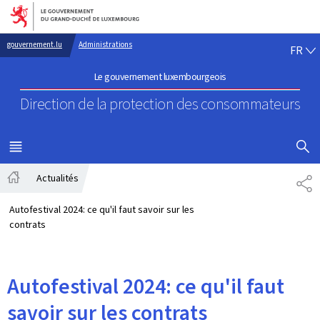
Aller au menu principal
Aller au contenu
FR
gouvernement.lu
Administrations
FR
Le gouvernement luxembourgeois
Direction de la protection
des consommateurs
AFFICHER
MENU
PRINCIPAL
Actualités
PA
Accueil
Autofestival 2024: ce qu'il faut savoir sur les
contrats
Autofestival 2024: ce qu'il faut
savoir sur les contrats