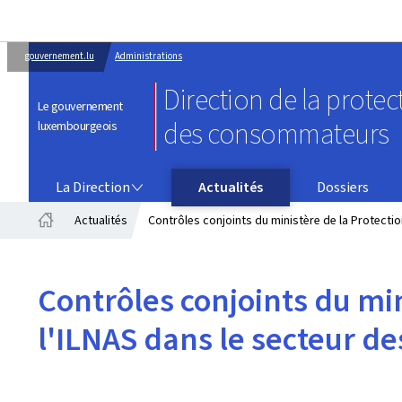
gouvernement.lu
Administrations
Direction de la protec
Le gouvernement
des consommateurs
luxembourgeois
LA DIRECTION
La Direction
Actualités
Dossiers
Actualités
Contrôles conjoints du ministère de la Protect
Accueil
Contrôles conjoints du mi
l'ILNAS dans le secteur 