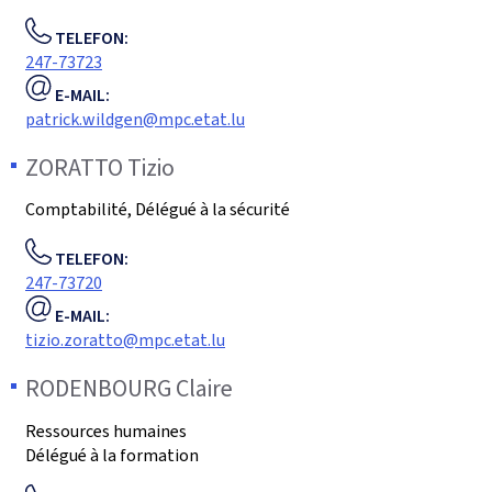
TELEFON:
247-73723
E-MAIL:
patrick.wildgen@mpc.etat.lu
ZORATTO
Tizio
Comptabilité, Délégué à la sécurité
TELEFON:
247-73720
E-MAIL:
tizio.zoratto@mpc.etat.lu
RODENBOURG
Claire
Ressources humaines
Délégué à la formation