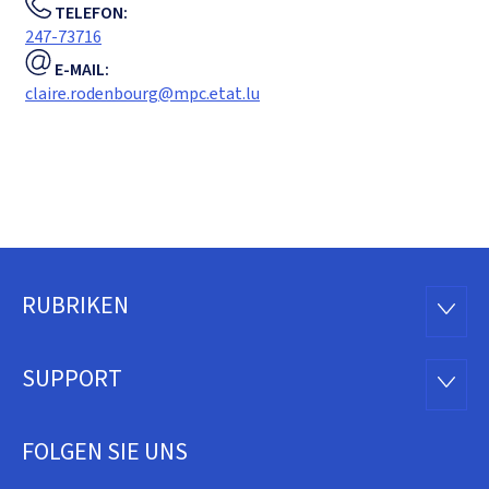
TELEFON:
247-73716
E-MAIL:
claire.rodenbourg@mpc.etat.lu
RUBRIKEN
Footer
RUBRI
SUPPORT
SUPP
FOLGEN SIE UNS