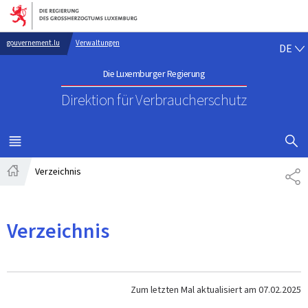
Zur Hauptnavigation
Zum Inhalt
DE
gouvernement.lu
Verwaltungen
DE
Die Luxemburger Regierung
Direktion für Verbraucherschutz
SUCHFLED 
MENÜ
HAUPT-
Verzeichnis
TE
Startseite
Verzeichnis
Zum letzten Mal aktualisiert am
07.02.2025