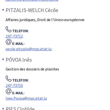
PITZALIS-WELCH
Cécile
Affaires juridiques, Droit de l'Union européenne
TELEFON:
247-73712
E-MAIL:
cecile.pitzalis@mpc.etat.lu
PÓVOA
Inês
Gestion des dossiers de plaintes
TELEFON:
247-73710
E-MAIL:
Ines.Povoa@mpc.etat.lu
RIES
Clotilde