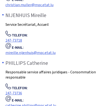
christian.muller@mpc.etat.lu
NIJENHUIS
Mireille
Service Secrétariat, Accueil
TELEFON:
247-73718
E-MAIL:
mireille.nijenhuis@mpc.etat.lu
PHILLIPS
Catherine
Responsable service affaires juridiques - Consommation
responsable
TELEFON:
247-73736
E-MAIL:
catherine.phillips@mpc.etat.lu