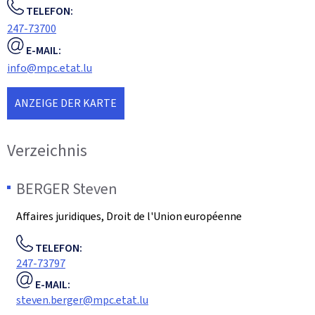
TELEFON:
247-73700
E-MAIL:
info@mpc.etat.lu
ANZEIGE DER KARTE
Verzeichnis
BERGER
Steven
Affaires juridiques, Droit de l'Union européenne
TELEFON:
247-73797
E-MAIL:
steven.berger@mpc.etat.lu