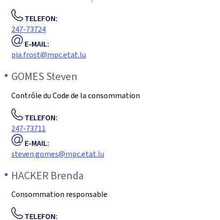
TELEFON:
247-73724
E-MAIL:
pia.frost@mpc.etat.lu
GOMES
Steven
Contrôle du Code de la consommation
TELEFON:
247-73711
E-MAIL:
steven.gomes@mpc.etat.lu
HACKER
Brenda
Consommation responsable
TELEFON: