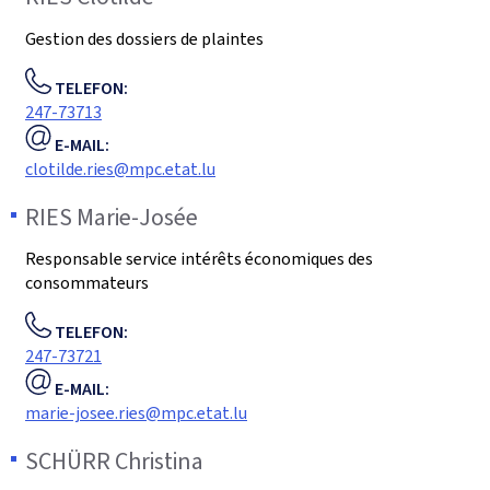
Gestion des dossiers de plaintes
TELEFON:
247-73713
E-MAIL:
clotilde.ries@mpc.etat.lu
RIES
Marie-Josée
Responsable service intérêts économiques des
consommateurs
TELEFON:
247-73721
E-MAIL:
marie-josee.ries@mpc.etat.lu
SCHÜRR
Christina