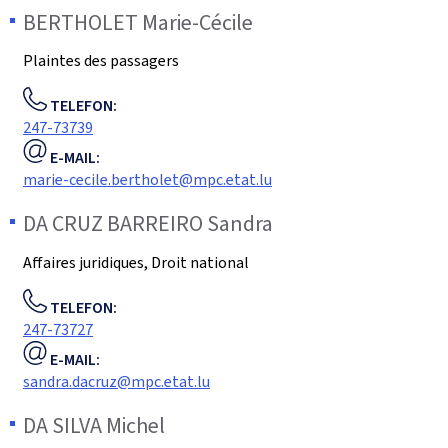
BERTHOLET
Marie-Cécile
Plaintes des passagers
TELEFON:
247-73739
E-MAIL:
marie-cecile.bertholet@mpc.etat.lu
DA CRUZ BARREIRO
Sandra
Affaires juridiques, Droit national
TELEFON:
247-73727
E-MAIL:
sandra.dacruz@mpc.etat.lu
DA SILVA
Michel