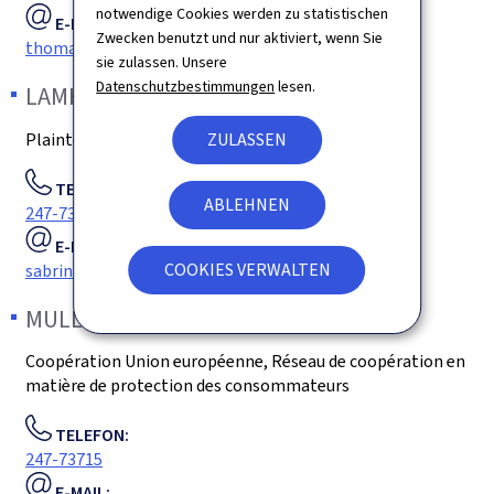
notwendige Cookies werden zu statistischen
E-MAIL:
Zwecken benutzt und nur aktiviert, wenn Sie
thomas.kolz@mpc.etat.lu
sie zulassen. Unsere
Datenschutzbestimmungen
lesen.
LAMHÈNE
Sabrina
Plaintes des passagers
ZULASSEN
TELEFON:
ABLEHNEN
247-73741
E-MAIL:
COOKIES VERWALTEN
sabrina.lamhene@mpc.etat.lu
MULLER
Christian
Coopération Union européenne, Réseau de coopération en
matière de protection des consommateurs
TELEFON:
247-73715
E-MAIL: