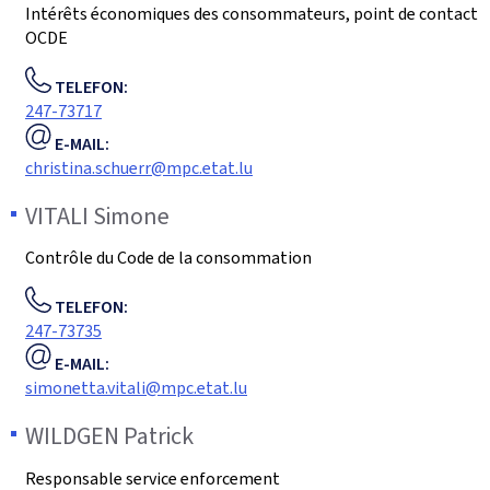
Intérêts économiques des consommateurs, point de contact
OCDE
TELEFON:
247-73717
E-MAIL:
christina.schuerr@mpc.etat.lu
VITALI
Simone
Contrôle du Code de la consommation
TELEFON:
247-73735
E-MAIL:
simonetta.vitali@mpc.etat.lu
WILDGEN
Patrick
Responsable service enforcement