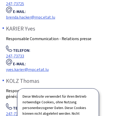
247-73725
E-MAIL:
brenda.hacker@mpc.etat.lu
KARIER
Yves
Responsable Communication - Relations presse
TELEFON:
247-73733
E-MAIL:
yves.karier@mpc.etat.lu
KOLZ
Thomas
Responsable Service Digitalisation, PMO et Affaires
générales
Diese Website verwendet für ihren Betrieb
notwendige Cookies, ohne Nutzung
TELEFON:
personenbezogener Daten. Diese Cookies
247-73702
können nicht abgelehnt werden. Nicht