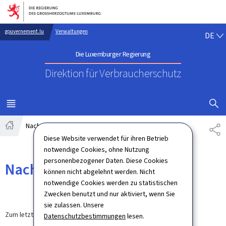
Zur Hauptnavigation
Zum Inhalt
DE
gouvernement.lu
Verwaltungen
DE
Die Luxemburger Regierung
Direktion für Verbraucherschutz
SUCHFLED 
MENÜ
HAUPT-
Nachrichten
TE
Startseite
Diese Website verwendet für ihren Betrieb
notwendige Cookies, ohne Nutzung
personenbezogener Daten. Diese Cookies
Nachrichten
können nicht abgelehnt werden. Nicht
notwendige Cookies werden zu statistischen
Zwecken benutzt und nur aktiviert, wenn Sie
sie zulassen. Unsere
Zum letzten Mal aktualisiert am
30.03.2026
Datenschutzbestimmungen
lesen.