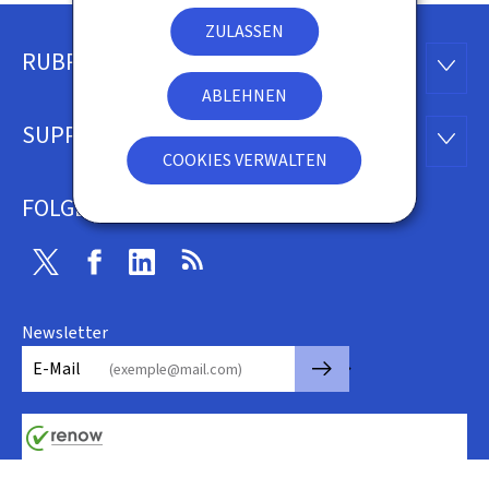
ZULASSEN
RUBRIKEN
Footer
RUBRI
ABLEHNEN
SUPPORT
SUPP
COOKIES VERWALTEN
FOLGEN SIE UNS
Twitter
Facebook
Linkedin
RSS
Newsletter
🡒
E-Mail