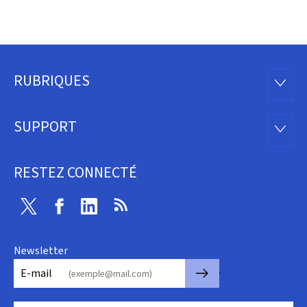
RUBRIQUES
Pied
RUBRI
de
SUPPORT
SUPP
page
RESTEZ CONNECTÉ
Twitter
Facebook
Linkedin
RSS
Newsletter
🡒
E-mail