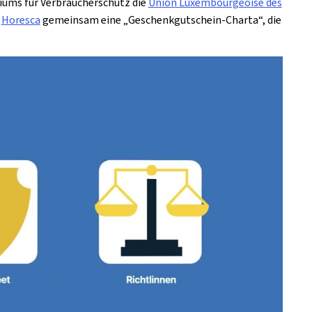
riums für Verbraucherschutz die
Union Luxembourgeoise des
e
Horesca
gemeinsam eine „Geschenkgutschein-Charta“, die