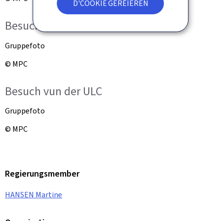
D'COOKIË GERÉIEREN
Besuch vun der ULC
Gruppefoto
© MPC
Besuch vun der ULC
Gruppefoto
© MPC
Regierungsmember
HANSEN Martine