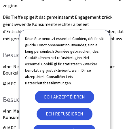
ze ginn.
Dës Treffe spigelt dat gemeinsaamt Engagement zréck
géintiwwer de Konsumenterechter a beleet
d’Entschlossenheet fir zesummen een Ëmfeld ze schafen, dat
méi gerecht a méi sécher fir de Lëtzebuerger Konsument ass.
Dëse Site benotzt essentiel Cookien, déi fir säi
gudde Fonctionnement noutwendeg sinn a
keng perséinlech Donnéeë gebrauchen; dës
Besuch vun der ULC
Cookië kënnen net refuséiert ginn. Net-
essentiel Cookië gi fir statistesch Zwecker
vlnr : Nico Hoffmann (ULC), Marcel Laschette (ULC), Marc
benotzt a gi just aktivéiert, wann Dir se
Bourkel (ULC); Aline Rosenbaum (ULC)
akzeptéiert. Consultéiert eis
Dateschutzbestëmmungen
.
© MPC
ECH AKZEPTÉIEREN
Besuch vun der ULC
vlnr : Marie-Josée Ries, Martine Hansen (Ministesch fir
ECH REFUSÉIEREN
Konsumenteschutz), Marc Fischer
© MPC