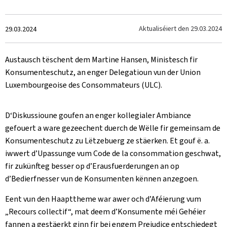
Created
Aktualiséiert den
29.03.2024
29.03.2024
on
Austausch tëschent dem Martine Hansen, Ministesch fir
Konsumenteschutz, an enger Delegatioun vun der Union
Luxembourgeoise des Consommateurs (ULC).
D‘Diskussioune goufen an enger kollegialer Ambiance
gefouert a ware gezeechent duerch de Wëlle fir gemeinsam de
Konsumenteschutz zu Lëtzebuerg ze stäerken. Et gouf ë. a.
iwwert d’Upassunge vum Code de la consommation geschwat,
fir zukünfteg besser op d’Erausfuerderungen an op
d’Bedierfnesser vun de Konsumenten kënnen anzegoen.
Eent vun den Haapttheme war awer och d’Aféierung vum
„Recours collectif“, mat deem d’Konsumente méi Gehéier
fannen a gestäerkt ginn fir bei engem Prejudice entschiedegt