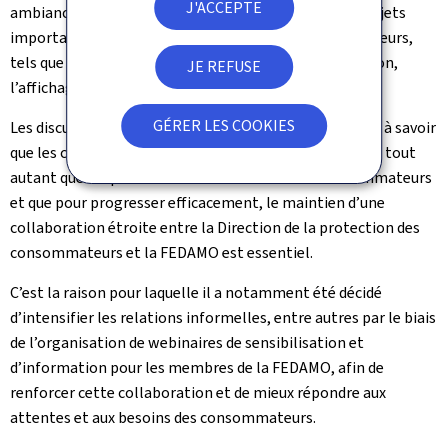
J'ACCEPTE
ambiance cordiale, a permis d'aborder de nombreux sujets
importants et relatifs à la protection des consommateurs,
tels que la garantie légale, le dépôt-vente, la réparation,
JE REFUSE
l’affichage des prix ou encore l’Autofestival.
GÉRER LES COOKIES
Les discussions ont mis en évidence un consensus clair, à savoir
que les consommateurs ont besoin des professionnels tout
autant que les professionnels ont besoin des consommateurs
et que pour progresser efficacement, le maintien d’une
collaboration étroite entre la Direction de la protection des
consommateurs et la FEDAMO est essentiel.
C’est la raison pour laquelle il a notamment été décidé
d’intensifier les relations informelles, entre autres par le biais
de l’organisation de webinaires de sensibilisation et
d’information pour les membres de la FEDAMO, afin de
renforcer cette collaboration et de mieux répondre aux
attentes et aux besoins des consommateurs.