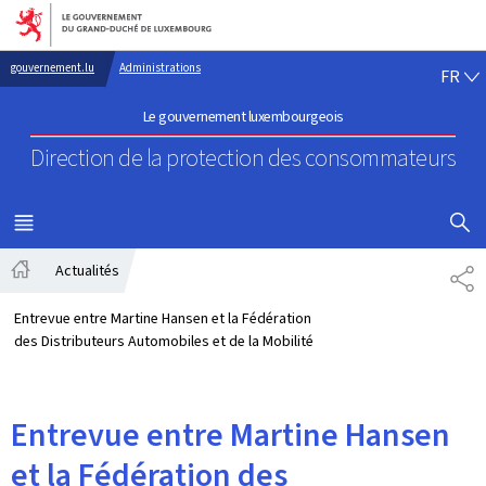
Aller au menu principal
Aller au contenu
FR
gouvernement.lu
Administrations
FR
Le gouvernement luxembourgeois
Direction de la protection
des consommateurs
AFFICHER
MENU
PRINCIPAL
Actualités
PA
Accueil
Entrevue entre Martine Hansen et la Fédération
des Distributeurs Automobiles et de la Mobilité
Entrevue entre Martine Hansen
et la Fédération des