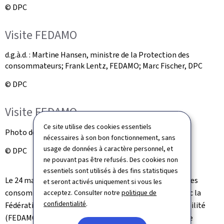
© DPC
Visite FEDAMO
d.g.à.d. : Martine Hansen, ministre de la Protection des
consommateurs; Frank Lentz, FEDAMO; Marc Fischer, DPC
© DPC
Visite FEDAMO
Ce site utilise des cookies essentiels
Photo de groupe
nécessaires à son bon fonctionnement, sans
usage de données à caractère personnel, et
© DPC
ne pouvant pas être refusés. Des cookies non
essentiels sont utilisés à des fins statistiques
Le 24 mai, Martine Hansen, ministre de la Protection des
et seront activés uniquement si vous les
consommateurs, s’est déplacée pour une entrevue avec la
acceptez. Consulter notre
politique de
confidentialité
.
Fédération des Distributeurs Automobiles et de la Mobilité
(FEDAMO). Cette rencontre, qui s'est déroulée dans une