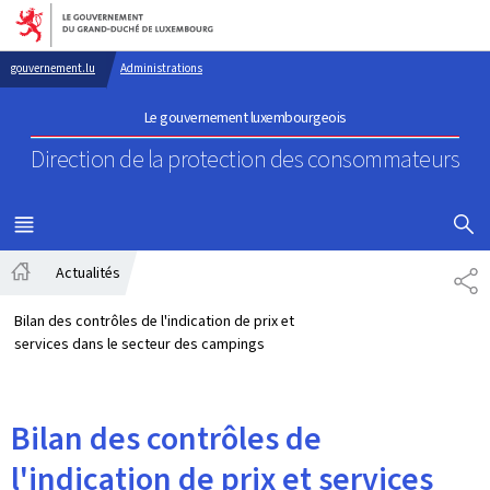
Aller au menu principal
Aller au contenu
gouvernement.lu
Administrations
Le gouvernement luxembourgeois
Direction de la protection
des consommateurs
AFFICHER
MENU
PRINCIPAL
Actualités
PA
Accueil
Bilan des contrôles de l'indication de prix et
services dans le secteur des campings
Bilan des contrôles de
l'indication de prix et services