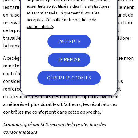
essentiels sont utilisés à des fins statistiques
les tarifs n'étaient pas correctement affichés, principalement
et seront activés uniquement si vous les
en raison de l'application de prix variables de jour en jour et de
acceptez. Consulter notre
politique de
réservations exclusivement en ligne. Néanmoins, la Direction
confidentialité
.
de la protection des consommateurs et Camprilux vont
travailler ensemble pour élaborer des pistes afin d'améliorer
J'ACCEPTE
la transparence des prix dans ces quelques cas isolés.
À cet égard, la ministre a précisé: "La collaboration entre mon
JE REFUSE
ministère et les différentes fédérations en amont des
contrôles s'avère être une approche concluante. En
GÉRER LES COOKIES
considérant les professionnels comme partenaires, nous
renforçons le climat de confiance mutuel, ce qui permet
d'obtenir des résultats des contrôles significativement
améliorés et plus durables. D'ailleurs, les résultats des
contrôles me confortent dans cette approche."
Communiqué par la Direction de la protection des
consommateurs