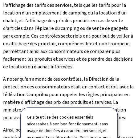
l'affichage des tarifs des services, tels que les tarifs pour la
location d'un emplacement de camping ou la location d'un
chalet, et l'affichage des prix des produits en cas de vente
d'articles dans l'épicerie du camping ou de vente de gadgets
par exemple. Ces contrôles sectoriels ont pour but de veiller à
un affichage des prix clair, compréhensible et non trompeur,
permettant ainsi aux consommateurs de comparer plus
facilement les produits et services et de prendre des décisions
de location ou d'achat informées.
À noter qu'en amont de ces contrôles, la Direction de la
protection des consommateurs était en contact étroit avec la
fédération Camprilux pour rappeler les règles principales en
matière d'affichage des prix des produits et services. La
ministre Hansen a d'ailleurs tenu à remercier la fédération
Ce site utilise des cookies essentiels
pour avoir relayé ces informations auprès de ses membres.
nécessaires à son bon fonctionnement, sans
Ainsi, pour près de 80% des campings contrôlés, aucun
usage de données à caractère personnel, et
problème n'a été constaté. En revanche, pour 20% d'entre eux,
ne pouvant pas être refusés. Des cookies non