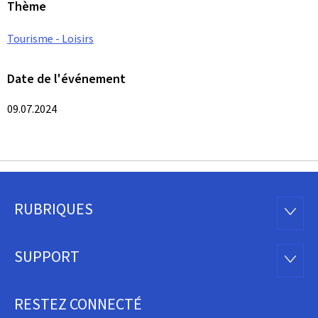
Thème
Tourisme - Loisirs
Date de l'événement
09.07.2024
RUBRIQUES
Pied
RUBRI
de
SUPPORT
SUPP
page
RESTEZ CONNECTÉ