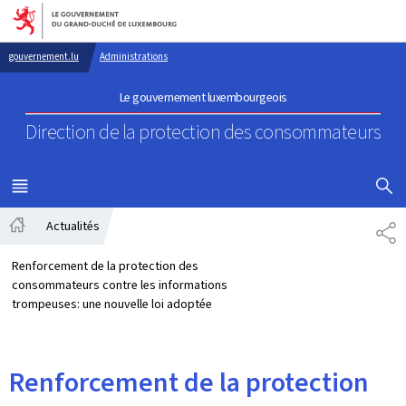
Aller au menu principal
Aller au contenu
gouvernement.lu
Administrations
Le gouvernement luxembourgeois
Direction de la protection
des consommateurs
AFFICHER
MENU
PRINCIPAL
Actualités
PA
Accueil
Renforcement de la protection des
consommateurs contre les informations
trompeuses: une nouvelle loi adoptée
Renforcement de la protection