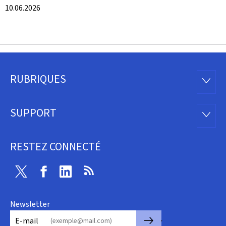
10.06.2026
RUBRIQUES
Pied
RUBRI
de
SUPPORT
SUPP
page
RESTEZ CONNECTÉ
Twitter
Facebook
Linkedin
RSS
Newsletter
🡒
E-mail