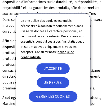
disposition d'informations sur la durabilité, la réparabilité, la
recyclabilité et les garanties des produits, afin de permettre
aux consommateurs de comparer plus aisément les offres.
Dans ce contexte, un label harmonisé au niveau européen sera
Ce site utilise des cookies essentiels
introduit pour identifier les garanties commerciales de
nécessaires à son bon fonctionnement, sans
usage de données à caractère personnel, et
durabilité allant au-delà du minimum légal.
ne pouvant pas être refusés. Des cookies non
Afin d'accompagner la mise en oeuvre de ces nouvelles
essentiels sont utilisés à des fins statistiques
dispositions, des outils d'information destinés aux
et seront activés uniquement si vous les
acceptez. Consulter notre
politique de
professionnels sont développés par la Direction de la
confidentialité
.
protection des consommateurs. Ainsi, le "Guide pour le
professionnel" sera complété par une fiche spécifique
J'ACCEPTE
consacrée à ces nouvelles règles durant l'été 2026. Des lignes
directrices détaillées ainsi qu'un glossaire seront également
publiés en automne 2026, dans le prolongement de la
JE REFUSE
première phase d'analyse des besoins des professionnels.
GÉRER LES COOKIES
À cet égard, la ministre de la Protection des consommateurs,
Martine Hansen, a déclaré: "Cette loi constitue une étape