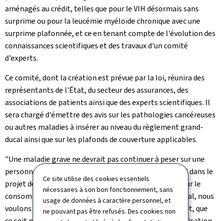
aménagés au crédit, telles que pour le VIH désormais sans
surprime ou pour la leucémie myéloïde chronique avec une
surprime plafonnée, et ce en tenant compte de l'évolution des
connaissances scientifiques et des travaux d'un comité
d'experts.
Ce comité, dont la création est prévue par la loi, réunira des
représentants de l'État, du secteur des assurances, des
associations de patients ainsi que des experts scientifiques. Il
sera chargé d'émettre des avis sur les pathologies cancéreuses
ou autres maladies à insérer au niveau du règlement grand-
ducal ainsi que sur les plafonds de couverture applicables.
"Une maladie grave ne devrait pas continuer à peser sur une
personne toute sa vie. En ayant inscrit le droit à l'oubli dans le
Ce site utilise des cookies essentiels
projet de loi et en le rendant encore plus favorable pour le
nécessaires à son bon fonctionnement, sans
consommateur avec ce projet de règlement grand-ducal, nous
usage de données à caractère personnel, et
voulons lever des obstacles injustifiés à l'accès au crédit, que
ne pouvant pas être refusés. Des cookies non
ce soit pour l'acquisition d'un logement ou pour la réalisation