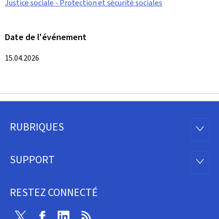
Justice sociale - Protection et sécurité sociales
Date de l'événement
15.04.2026
RUBRIQUES
Pied
RUBRI
de
SUPPORT
SUPP
page
RESTEZ CONNECTÉ
Twitter
Facebook
Linkedin
RSS