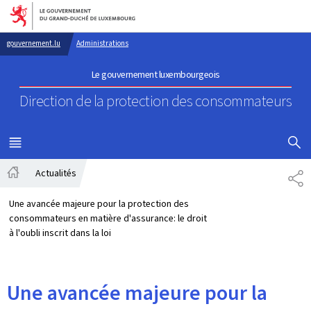
Aller au menu principal
Aller au contenu
gouvernement.lu
Administrations
Le gouvernement luxembourgeois
Direction de la protection
des consommateurs
AFFICHER
MENU
PRINCIPAL
Actualités
PA
Accueil
Une avancée majeure pour la protection des
consommateurs en matière d'assurance: le droit
à l'oubli inscrit dans la loi
Une avancée majeure pour la