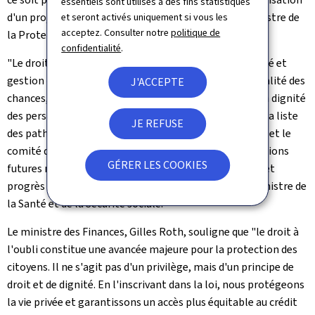
essentiels sont utilisés à des fins statistiques
d'un projet personnel", souligne Martine Hansen, ministre de
et seront activés uniquement si vous les
acceptez. Consulter notre
politique de
la Protection des consommateurs.
confidentialité
.
"Le droit à l'oubli constitue un équilibre entre solidarité et
gestion du risque. Il est essentiel pour garantir une égalité des
J'ACCEPTE
chances, un accès équitable au crédit et le respect de la dignité
des personnes guéries. Les modifications apportées à la liste
JE REFUSE
des pathologies permettent d'avancer dans cette voie et le
comité d'experts mis en place sera le garant d'adaptations
GÉRER LES COOKIES
futures nécessaires au vu des recherches scientifiques et
progrès médicaux", tient à ajouter Martine Deprez, ministre de
la Santé et de la Sécurité sociale.
Le ministre des Finances, Gilles Roth, souligne que "le droit à
l'oubli constitue une avancée majeure pour la protection des
citoyens. Il ne s'agit pas d'un privilège, mais d'un principe de
droit et de dignité. En l'inscrivant dans la loi, nous protégeons
la vie privée et garantissons un accès plus équitable au crédit