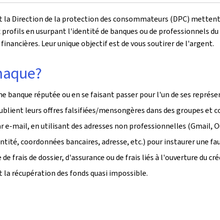
t la Direction de la protection des consommateurs (DPC) mettent e
x profils en usurpant l'identité de banques ou de professionnels du 
ancières. Leur unique objectif est de vous soutirer de l'argent.
naque?
une banque réputée ou en se faisant passer pour l'un de ses représe
u publient leurs offres falsifiées/mensongères dans des groupes et
r e-mail, en utilisant des adresses non professionnelles (
Gmail, O
tité, coordonnées bancaires, adresse, etc.) pour instaurer une fa
e frais de dossier, d'assurance ou de frais liés à l'ouverture du cré
t la récupération des fonds quasi impossible.