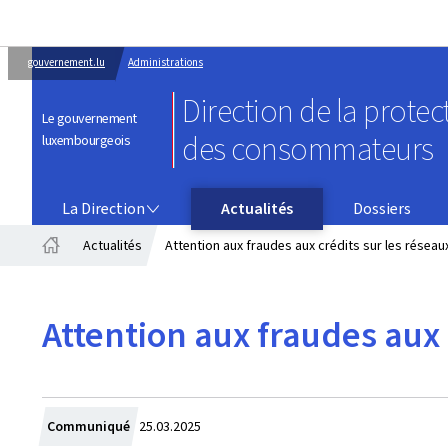
gouvernement.lu
Administrations
Direction de la protec
Le gouvernement
des consommateurs
luxembourgeois
LA DIRECTION
La Direction
Actualités
Dossiers
Actualités
Attention aux fraudes aux crédits sur les réseau
Accueil
Attention aux fraudes aux 
Crée
Communiqué
25.03.2025