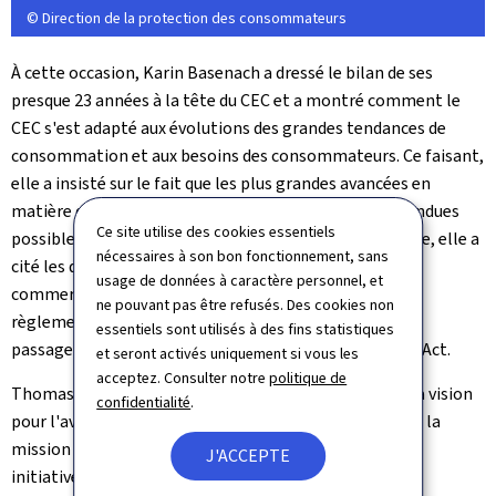
© Direction de la protection des consommateurs
À cette occasion, Karin Basenach a dressé le bilan de ses
presque 23 années à la tête du CEC et a montré comment le
CEC s'est adapté aux évolutions des grandes tendances de
consommation et aux besoins des consommateurs. Ce faisant,
elle a insisté sur le fait que les plus grandes avancées en
matière de protection des consommateurs ont été rendues
Ce site utilise des cookies essentiels
possibles grâce à l'Union européenne. À titre d'exemple, elle a
nécessaires à son bon fonctionnement, sans
cité les directives européennes sur le Timesharing, l'e-
usage de données à caractère personnel, et
commerce ou encore les voyages à forfait ainsi que les
ne pouvant pas être refusés. Des cookies non
règlements européens sur le Roaming, les droits des
essentiels sont utilisés à des fins statistiques
passagers aériens, le géoblocage et le Digital Services Act.
et seront activés uniquement si vous les
acceptez. Consulter notre
politique de
Thomas Segrétain a ensuite partagé ses priorités et sa vision
confidentialité
.
pour l'avenir. Il a affirmé son engagement à poursuivre la
mission du CEC tout en mettant en place de nouvelles
J'ACCEPTE
initiatives pour mieux protéger et informer les