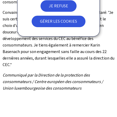
consommateurs européens.
JE REFUSE
Convaincue par cette transition, Martine Hansen a déclaré: "Je
suis certaine qu'avec Thomas Segrétain, nous avons fait le
GÉRER LES COOKIES
choix d'une personne capable d'assurer une transition en
douceur et de garantir la continuité ainsi que le
développement des services du CEC au bénéfice des
consommateurs. Je tiens également à remercier Karin
Basenach pour son engagement sans faille au cours des 22
dernières années, durant lesquelles elle a assuré la direction du
CEC."
Communiqué par la Direction de la protection des
consommateurs / Centre européen des consommateurs /
Union luxembourgeoise des consommateurs