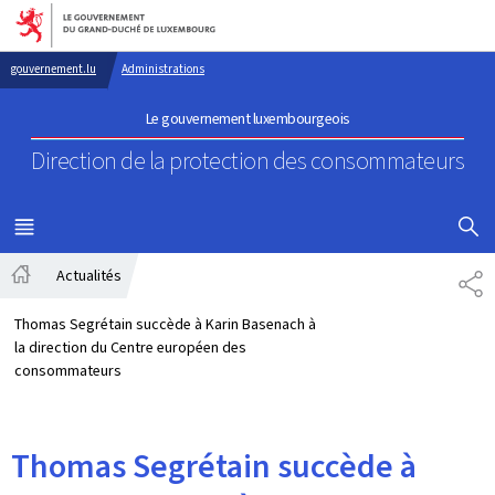
Aller au menu principal
Aller au contenu
gouvernement.lu
Administrations
Le gouvernement luxembourgeois
Direction de la protection
des consommateurs
AFFICHER
MENU
PRINCIPAL
Actualités
PA
Accueil
Thomas Segrétain succède à Karin Basenach à
la direction du Centre européen des
consommateurs
Thomas Segrétain succède à