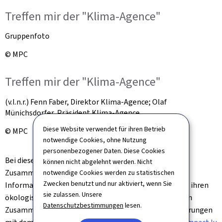
Treffen mir der "Klima-Agence"
Gruppenfoto
© MPC
Treffen mir der "Klima-Agence"
(v.l.n.r.) Fenn Faber, Direktor Klima-Agence; Olaf
Münichsdorfer, Präsident Klima-Agence
Diese Website verwendet für ihren Betrieb
© MPC
notwendige Cookies, ohne Nutzung
personenbezogener Daten. Diese Cookies
Bei diesem Treffen vereinbarten beide Seiten, ihre
können nicht abgelehnt werden. Nicht
Zusammenarbeit zu verstärken, um den Verbrauchern
notwendige Cookies werden zu statistischen
Zwecken benutzt und nur aktiviert, wenn Sie
Informationen zur Verfügung zu stellen, mit denen sie ihren
sie zulassen. Unsere
ökologischen Fußabdruck verringern können. In diesem
Datenschutzbestimmungen
lesen.
Zusammenhang stellte die Ministerin die ersten Erfahrungen