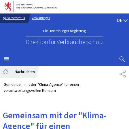
Zur Hauptnavigation
Zum Inhalt
DE
gouvernement.lu
Verwaltungen
DE
Die Luxemburger Regierung
Direktion für Verbraucherschutz
SUCHFLED 
MENÜ
HAUPT-
Nachrichten
TE
Startseite
Gemeinsam mit der "Klima-Agence" für einen
verantwortungsvollen Konsum
Gemeinsam mit der "Klima-
Agence" für einen