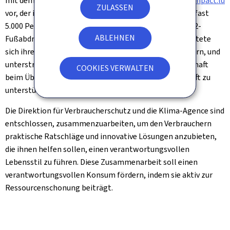
mit dem Online-Rechner für den CO2-Fußabdruck
myImpact.lu
ZULASSEN
vor, der im November 2023 eingeführt und bereits von fast
5.000 Personen zur Berechnung ihres persönlichen CO2-
ABLEHNEN
Fußabdrucks genutzt wird. Die Klima-Agence verpflichtete
sich ihrerseits, dieses Tool bei den Gemeinden zu fördern, und
unterstrich ihr Engagement, alle Akteure der Gesellschaft
COOKIES VERWALTEN
beim Übergang zu einer klimafreundlicheren Wirtschaft zu
unterstützen.
Die Direktion für Verbraucherschutz und die Klima-Agence sind
entschlossen, zusammenzuarbeiten, um den Verbrauchern
praktische Ratschläge und innovative Lösungen anzubieten,
die ihnen helfen sollen, einen verantwortungsvollen
Lebensstil zu führen. Diese Zusammenarbeit soll einen
verantwortungsvollen Konsum fördern, indem sie aktiv zur
Ressourcenschonung beiträgt.