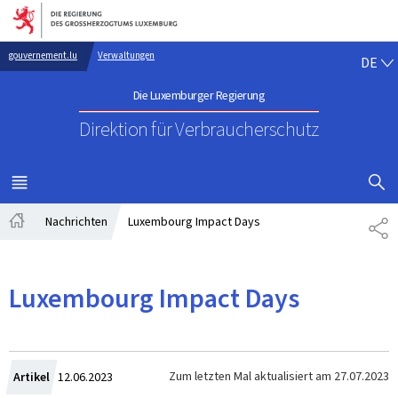
Zur Hauptnavigation
Zum Inhalt
DE
gouvernement.lu
Verwaltungen
DE
Die Luxemburger Regierung
Direktion für Verbraucherschutz
SUCHFLED 
MENÜ
HAUPT-
Nachrichten
Luxembourg Impact Days
TE
Startseite
Luxembourg Impact Days
Zum
Zum letzten Mal aktualisiert am
27.07.2023
Artikel
12.06.2023