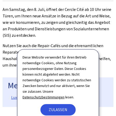
Am Samstag, den 8. Juli, öffnet der Cercle Cité ab 10 Uhr seine
Türen, um Ihnen neue Ansätze in Bezug auf die Art und Weise,
wie wir konsumieren, zu zeigen und gleichzeitig das Angebot
an Produkten und Dienstleistungen von Sozialunternehmen
(SIS) zu entdecken.
Nutzen Sie auch die
Repair
-Cafés und die ehrenamtlichen
Reparateure, die Ihnen bei der Reparatur Ihrer kleinen
Diese Website verwendet für ihren Betrieb
Haushaltsgeräte (10-13 Uhr) oder auch Ihrer Kleidung helfen,
notwendige Cookies, ohne Nutzung
um ihnen ein zweites Leben zu geben (14-16 Uhr).
personenbezogener Daten. Diese Cookies
können nicht abgelehnt werden. Nicht
notwendige Cookies werden zu statistischen
Mehr zu diesem Thema
Zwecken benutzt und nur aktiviert, wenn Sie
sie zulassen. Unsere
Luxembourg Impact Days
Datenschutzbestimmungen
lesen.
ZULASSEN