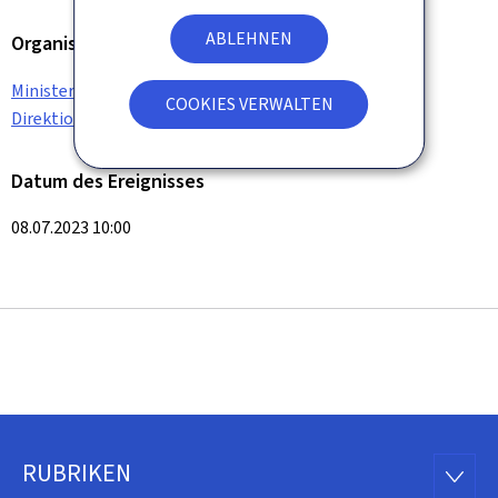
ABLEHNEN
Organisation
Ministerium für Verbraucherschutz
COOKIES VERWALTEN
Direktion für Verbraucherschutz
Datum des Ereignisses
08.07.2023 10:00
RUBRIKEN
Footer
RUBRI