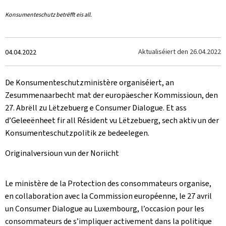
Konsumenteschutz betrëfft eis all.
Created
Aktualiséiert den
26.04.2022
04.04.2022
on
De Konsumenteschutzministère organiséiert, an
Zesummenaarbecht mat der europäescher Kommissioun, den
27. Abrëll zu Lëtzebuerg e Consumer Dialogue. Et ass
d’Geleeënheet fir all Résident vu Lëtzebuerg, sech aktiv un der
Konsumenteschutzpolitik ze bedeelegen.
Originalversioun vun der Noriicht
Le ministère de la Protection des consommateurs organise,
en collaboration avec la Commission européenne, le 27 avril
un Consumer Dialogue au Luxembourg, l’occasion pour les
consommateurs de s’impliquer activement dans la politique