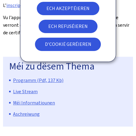
L’
inscription
à l’événement est obligatoire.
ECH AKZEPTÉIEREN
Vu l’approche innovante, les participants à la journée se
verront délivrer une attestation de présence qui pourra servir
ECH REFUSÉIEREN
de certification de formation.
D'COOKIË GERÉIEREN
© MPC
Méi zu dësem Thema
Programm (Pdf, 137 Kb)
Live Stream
Méi Informatiounen
Aschreiwung