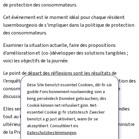
de protection des consommateurs.
Cet événement est le moment idéal pour chaque résident
luxembourgeois de s'impliquer dans la politique de protection
des consommateurs.
Examiner la situation actuelle, faire des propositions
d’amélioration et (co-)développer des solutions tangibles ;
voici les objectifs de la journée.
Le point de départ des réflexions sont les résultats de
l’enquête publique menée par le ministère de la Protection des
Dëse Site benotzt essentiel Cookien, déi fir säi
consommateurs en février/mars 2022 et des groupes de
gudde Fonctionnement noutwendeg sinn a
discussion qui en résultaient.
keng perséinlech Donnéeë gebrauchen; dës
Cookië kënnen net refuséiert ginn. Net-
Elles seront présentées en début du Dialogue, approfondies
essentiel Cookië gi fir statistesch Zwecker
tout au long des échanges de la journée et soumises
benotzt a gi just aktivéiert, wann Dir se
ultérieurement sous forme de recommandations à la ministre
akzeptéiert. Consultéiert eis
de la Protection des consommateurs.
Dateschutzbestëmmungen
.