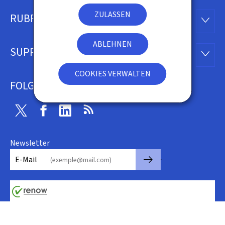
ZULASSEN
RUBRIKEN
Footer
RUBRI
ABLEHNEN
SUPPORT
SUPP
COOKIES VERWALTEN
FOLGEN SIE UNS
Twitter
Facebook
Linkedin
RSS
Newsletter
🡒
E-Mail