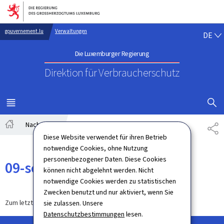
Zur Hauptnavigation
Zum Inhalt
DE
gouvernement.lu
Verwaltungen
DE
Die Luxemburger Regierung
Direktion für Verbraucherschutz
SUCHFLED 
MENÜ
HAUPT-
Nachrichten
09-septembre
TE
Startseite
Diese Website verwendet für ihren Betrieb
notwendige Cookies, ohne Nutzung
personenbezogener Daten. Diese Cookies
09-septembre
können nicht abgelehnt werden. Nicht
notwendige Cookies werden zu statistischen
Zwecken benutzt und nur aktiviert, wenn Sie
Zum letzten Mal aktualisiert am
30.09.2024
sie zulassen. Unsere
Datenschutzbestimmungen
lesen.