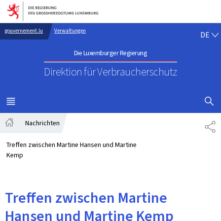
Zur Hauptnavigation
Zum Inhalt
DE
gouvernement.lu
Verwaltungen
DE
Die Luxemburger Regierung
Direktion für Verbraucherschutz
SUCHFLED 
MENÜ
HAUPT-
Nachrichten
TE
Startseite
Treffen zwischen Martine Hansen und Martine
Kemp
Treffen zwischen Martine
Hansen und Martine Kemp