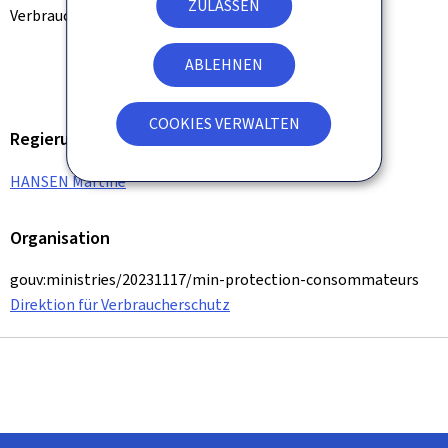
ZULASSEN
Verbraucherschutzes.
© MPC
ABLEHNEN
COOKIES VERWALTEN
Regierungsmitglied
HANSEN Martine
Organisation
gouv:ministries/20231117/min-protection-consommateurs
Direktion für Verbraucherschutz