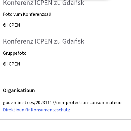
Konferenz ICPEN zu Gdańsk
Foto vum Konferenzsall
© ICPEN
Konferenz ICPEN zu Gdańsk
Gruppefoto
© ICPEN
Organisatioun
gouv:ministries/20231117/min-protection-consommateurs
Direktioun fir Konsumenteschutz