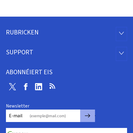
RUBRICKEN
Fousszeil
RUBRI
SUPPORT
SUPP
ABONNÉIERT EIS
Twitter
Facebook
Linkedin
RSS
Newsletter
🡒
E-mail