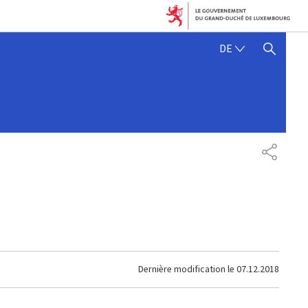
DEUTSCH
DE
SUCHFLED ANZEIGEN / SC
PARTAG
Dernière modification le
07.12.2018